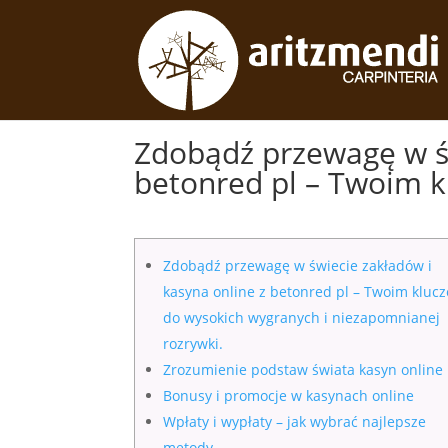
Zdobądź przewagę w św
betonred pl – Twoim 
Zdobądź przewagę w świecie zakładów i
kasyna online z betonred pl – Twoim kluc
do wysokich wygranych i niezapomnianej
rozrywki.
Zrozumienie podstaw świata kasyn online
Bonusy i promocje w kasynach online
Wpłaty i wypłaty – jak wybrać najlepsze
metody