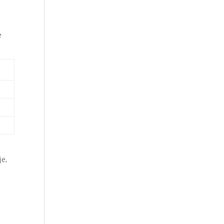
e
je,