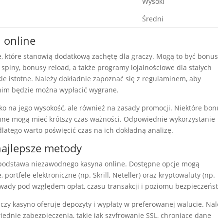
Wysoki
Średni
 online
e, które stanowią dodatkową zachętę dla graczy. Mogą to być bonu
piny, bonusy reload, a także programy lojalnościowe dla stałych
le istotne. Należy dokładnie zapoznać się z regulaminem, aby
anim będzie można wypłacić wygrane.
ko na jego wysokość, ale również na zasady promocji. Niektóre bon
inne mogą mieć krótszy czas ważności. Odpowiednie wykorzystanie
atego warto poświęcić czas na ich dokładną analizę.
 najlepsze metody
o podstawa niezawodnego kasyna online. Dostępne opcje mogą
ortfele elektroniczne (np. Skrill, Neteller) oraz kryptowaluty (np.
i wady pod względem opłat, czasu transakcji i poziomu bezpieczeńs
czy kasyno oferuje depozyty i wypłaty w preferowanej walucie. Nal
ednie zabezpieczenia, takie jak szyfrowanie SSL, chroniące dane