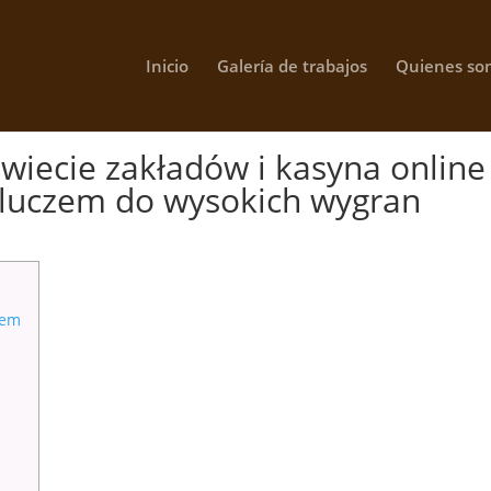
Inicio
Galería de trabajos
Quienes so
iecie zakładów i kasyna online
kluczem do wysokich wygran
zem