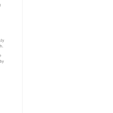
ą
eży
h.
e
aby