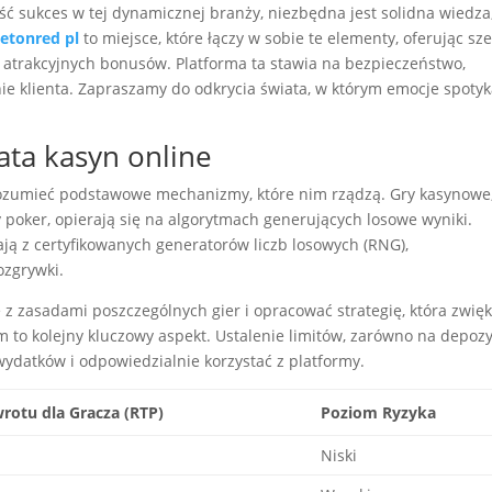
ść sukces w tej dynamicznej branży, niezbędna jest solidna wiedza
etonred pl
to miejsce, które łączy w sobie te elementy, oferując sze
 atrakcyjnych bonusów. Platforma ta stawia na bezpieczeństwo,
ie klienta. Zapraszamy do odkrycia świata, w którym emocje spotyk
ta kasyn online
 zrozumieć podstawowe mechanizmy, które nim rządzą. Gry kasynowe
zy poker, opierają się na algorytmach generujących losowe wyniki.
ają z certyfikowanych generatorów liczb losowych (RNG),
ozgrywki.
z zasadami poszczególnych gier i opracować strategię, która zwię
to kolejny kluczowy aspekt. Ustalenie limitów, zarówno na depozy
ydatków i odpowiedzialnie korzystać z platformy.
rotu dla Gracza (RTP)
Poziom Ryzyka
Niski