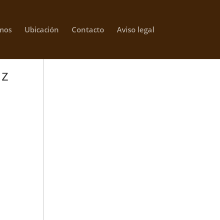
mos
Ubicación
Contacto
Aviso legal
 z