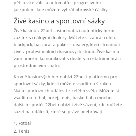
pěti a více válci a automatů s progresivním
jackpotem, kde můžete vyhrát obrovské částky.
Živé kasino a sportovní sázky
Živé kasino v 22bet casino nabízí autentický herní
zážitek s reálnými dealery. Můžete si zahrát ruletu,
blackjack, baccarat a poker s dealery, kteří streamují
živě z profesionálních kasinových studií. Živé kasino
vám umožní komunikovat s dealery a ostatními hráči
prostřednictvím chatu.
Kromě kasinových her nabízí 22bet i platformu pro
sportovní sázky, kde si můžete vsadit na širokou
škálu sportovních událostí z celého světa. Můžete si
vsadit na fotbal, hokej, tenis, basketbal a mnoho
dalších sportů. 22bet nabízí i živé sázení, kde můžete
sázet na události, které se právě odehrávají.
Fotbal
Tenis