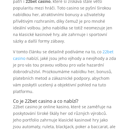
patří i
22bet casino
, které si získává stále větší
popularitu mezi hráči. Toto casino se pyšní širokou
nabídkou her, atraktivními bonusy a uživatelsky
přívětivým rozhraním, díky čemuž je pro mnohé
ideální volbou. Jeho nabídka se totiž neomezuje jen
na klasické kasinové hry, ale zahrnuje i sportovní
sázky a další formy zábavy.
V tomto článku se detailně podíváme na to, co
22bet
casino
nabízí, jaké jsou jeho výhody a nevýhody a zda
je pro vás tou pravou volbou pro vaše hazardní
dobrodružství. Prozkoumáme nabídku her, bonusů,
platebních metod a zákaznické podpory, abychom
vám poskytli ucelený a objektivní pohled na tuto
platformu.
Co je 22bet casino a co nabízí?
22bet casino je online kasino, které se zaměřuje na
poskytování široké škály her od různých výrobců.
Jeho portfolio zahrnuje klasické kasinové hry jako
jsou automaty, ruleta, blackjack, poker a baccarat, ale