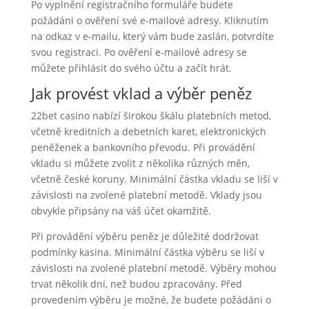
Po vyplnění registračního formuláře budete
požádáni o ověření své e-mailové adresy. Kliknutím
na odkaz v e-mailu, který vám bude zaslán, potvrdíte
svou registraci. Po ověření e-mailové adresy se
můžete přihlásit do svého účtu a začít hrát.
Jak provést vklad a výběr peněz
22bet casino nabízí širokou škálu platebních metod,
včetně kreditních a debetních karet, elektronických
peněženek a bankovního převodu. Při provádění
vkladu si můžete zvolit z několika různých měn,
včetně české koruny. Minimální částka vkladu se liší v
závislosti na zvolené platební metodě. Vklady jsou
obvykle připsány na váš účet okamžitě.
Při provádění výběru peněz je důležité dodržovat
podmínky kasina. Minimální částka výběru se liší v
závislosti na zvolené platební metodě. Výběry mohou
trvat několik dní, než budou zpracovány. Před
provedením výběru je možné, že budete požádáni o