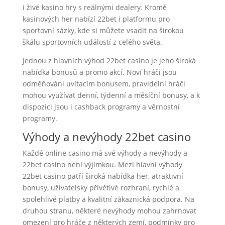
i živé kasino hry s reálnými dealery. Kromě
kasinových her nabízí 22bet i platformu pro
sportovní sázky, kde si můžete vsadit na širokou
škálu sportovních událostí z celého světa.
Jednou z hlavních výhod 22bet casino je jeho široká
nabídka bonusů a promo akcí. Noví hráči jsou
odměňováni uvítacím bonusem, pravidelní hráči
mohou využívat denní, týdenní a měsíční bonusy, a k
dispozici jsou i cashback programy a věrnostní
programy.
Výhody a nevýhody 22bet casino
Každé online casino má své výhody a nevýhody a
22bet casino není výjimkou. Mezi hlavní výhody
22bet casino patří široká nabídka her, atraktivní
bonusy, uživatelsky přívětivé rozhraní, rychlé a
spolehlivé platby a kvalitní zákaznická podpora. Na
druhou stranu, některé nevýhody mohou zahrnovat
omezení pro hráče z některých zemí, podmínky pro