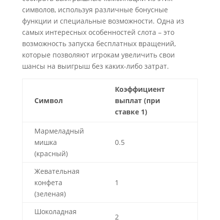
символов, используя различные бонусные
функции и специальные возможности. Одна из
самых интересных особенностей слота – это
возможность запуска бесплатных вращений,
которые позволяют игрокам увеличить свои
шансы на выигрыш без каких-либо затрат.
Коэффициент
Символ
выплат (при
ставке 1)
Мармеладный
мишка
0.5
(красный)
Жевательная
конфета
1
(зеленая)
Шоколадная
2