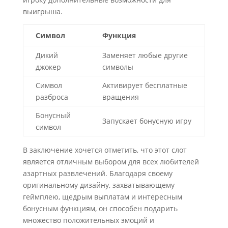
выигрыша.
Символ
Функция
Дикий
Заменяет любые другие
джокер
символы
Символ
Активирует бесплатные
разброса
вращения
Бонусный
Запускает бонусную игру
символ
В заключение хочется отметить, что этот слот
является отличным выбором для всех любителей
азартных развлечений. Благодаря своему
оригинальному дизайну, захватывающему
геймплею, щедрым выплатам и интересным
бонусным функциям, он способен подарить
множество положительных эмоций и