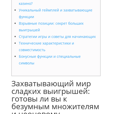
казино?
Уникальный геймплей и захватывающие
функции
Взрывные позиции: секрет больших
выигрышей
Стратегии игры и советы для начинающих
Технические характеристики и
совместимость
Бонусные функции и специальные
символы
Захватывающий мир
сладких выигрышей:
готовы ли вы к
безумным множителям
и неоновому