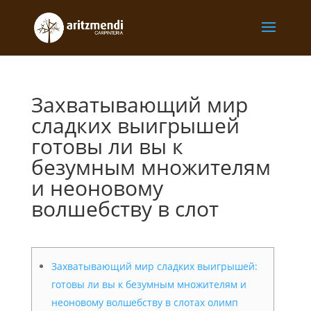
Захватывающий мир
сладких выигрышей
готовы ли вы к
безумным множителям
и неоновому
волшебству в слот
Захватывающий мир сладких выигрышей:
готовы ли вы к безумным множителям и
неоновому волшебству в слотах олимп