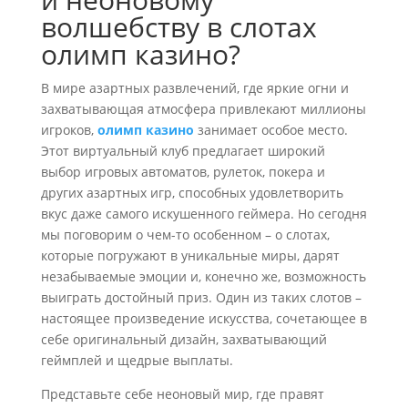
волшебству в слотах
олимп казино?
В мире азартных развлечений, где яркие огни и
захватывающая атмосфера привлекают миллионы
игроков,
олимп казино
занимает особое место.
Этот виртуальный клуб предлагает широкий
выбор игровых автоматов, рулеток, покера и
других азартных игр, способных удовлетворить
вкус даже самого искушенного геймера. Но сегодня
мы поговорим о чем-то особенном – о слотах,
которые погружают в уникальные миры, дарят
незабываемые эмоции и, конечно же, возможность
выиграть достойный приз. Один из таких слотов –
настоящее произведение искусства, сочетающее в
себе оригинальный дизайн, захватывающий
геймплей и щедрые выплаты.
Представьте себе неоновый мир, где правят