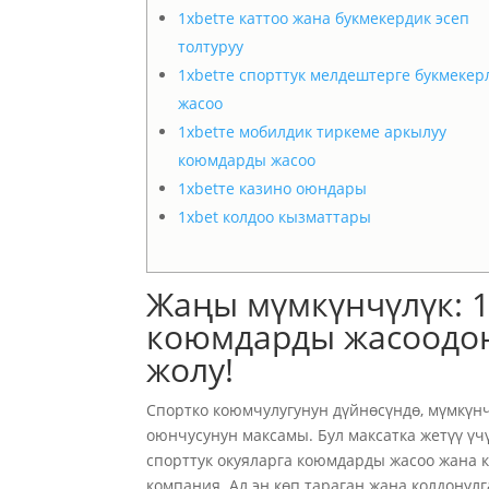
1xbetте каттоо жана букмекердик эсеп
толтуруу
1xbetте спорттук мелдештерге букмекер
жасоо
1xbetте мобилдик тиркеме аркылуу
коюмдарды жасоо
1xbetте казино оюндары
1xbet колдоо кызматтары
Жаңы мүмкүнчүлүк: 1
коюмдарды жасоодон
жолу!
Спортко коюмчулугунун дүйнөсүндө, мүмкүнч
оюнчусунун максамы. Бул максатка жетүү үч
спорттук окуяларга коюмдарды жасоо жана к
компания. Ал эң көп тараган жана колдонул