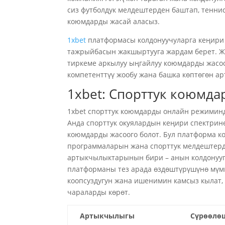
сиз футболдук мелдештерден баштап, теннис
коюмдарды жасай аласыз.
1xbet
платформасы колдонуучуларга кеңири 
тажрыйбасын жакшыртууга жардам берет. Жа
тиркеме аркылуу ыңгайлуу коюмдарды жасоо
компетенттүү жообу жана башка көптөгөн а
1xbet: Спорттук коюмд
1xbet спорттук коюмдарды онлайн режимин
Анда спорттук окуялардын кеңири спектрин
коюмдарды жасоого болот. Бул платформа ко
программаларын жана спорттук мелдештерди
артыкчылыктарынын бири – анын колдонууга
платформаны тез арада өздөштүрүшүнө мүмк
коопсуздугун жана ишенимин камсыз кылат,
чараларды көрөт.
Артыкчылыгы
Сүрөөлө