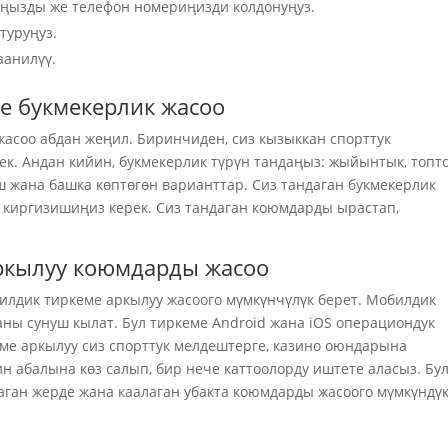
таңызды же телефон номериңизди колдонуңуз.
туруңуз.
аанилүү.
ге букмекерлик жасоо
жасоо абдан жеңил. Биринчиден, сиз кызыккан спорттук
. Андан кийин, букмекерлик түрүн тандаңыз: жыйынтык, топто
ш жана башка көптөгөн варианттар. Сиз тандаган букмекерлик
киргизишиңиз керек. Сиз тандаган коюмдарды ырастап,
аркылуу коюмдарды жасоо
илдик тиркеме аркылуу жасоого мүмкүнчүлүк берет. Мобилдик
ны сунуш кылат. Бул тиркеме Android жана iOS операциондук
еме аркылуу сиз спорттук мелдештерге, казино оюндарына
н абалына көз салып, бир нече каттоолорду иштете аласыз. Бу
аган жерде жана каалаган убакта коюмдарды жасоого мүмкүндү