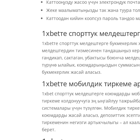
Каттооңузду жасоо үчүн электрондук поч
Жеке маалыматыңызды так жана туура тол
Каттоодан кийин коопсуз пароль тандоо м
1xbetте спорттук мелдештер
1xbetте спорттук мелдештерге букмекерлик 
мелдештердин тизмесинен тандашыңыз керек
гандикап, сактаган, убактысы боюнча мелде
түрүнө ылайык, коюмдарыңыздын суммасын 
букмекерлик жасай аласыз.
1xbetте мобилдик тиркеме 
1xbet спорттук мелдештерге коюмдарды моб
тиркеме колдонуучуга эң ыңгайлуу тажрыйба
системалары үчүн түзүлгөн. Мобилдик тирк
коюмдарды жасай аласыз, депозиттик эсепти
тиркеменин негизги артыкчылыгы – ал каал
берет.