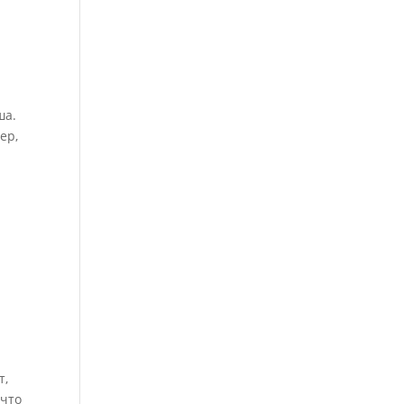
-
ша.
ер,
т,
 что