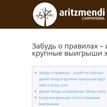
Забудь о правилах –
крупные выигрыши жд
Забудь о правилах – играй по-собачьи:
дикий запад и крупные выигрыши ждут
тебя в olimp com!
Дикий Запад на барабанах: Обзор слота
Бонусные функции: Ключ к большим
выигрышам