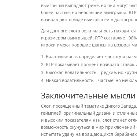
выигрыши выпадают реже, но они могут быт
более частые, но небольшие выигрыши. RTP (R
возвращают в виде выигрышей в долгосроч
Для данного слота волатильность находится
и размером выигрышей. RTP составляет 96%,
игроки имеют хорошие шансы на возврат час
Волатильность определяет частоту и раз
RTP показывает процент возврата ставок 
Высокая волатильность – редкие, но кру
Низкая волатильность – частые, но небо
Заключительные мысли
Слот, посвященный тематике Дикого Запада,
геймплей, оригинальный дизайн и отличны
и высоким показателям RTP, слот станет от
возможность окунуться в мир приключений
испытать удачу на вращающихся барабанах