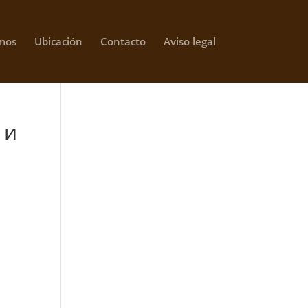
mos
Ubicación
Contacto
Aviso legal
 и