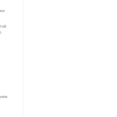
оки
отой
о
циям