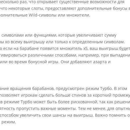
несколько раз, что открывает существенные возможности для
, что некоторые слоты, предоставляют дополнительные бонусы 
полнительные Wild-символы или множители.
символами или функциями, которые увеличивают сумму
ы ко всему выигрышу или только к определенным символам.
о если на барабане появится множитель x5, ваш выигрыш буде
ктивироваться различными способами, например, при выпаден
 или во время бонусной игры. Они добавляют азарта и
идание вращения барабанов, предусмотрен режим Турбо. В этом
позволяет игрокам сделать больше спинов за короткий промеж
а в режиме Турбо может быть более рискованной, так как решен
оятность пропустить важные моменты. Тем не менее, для опытн
 способом увеличить свои шансы на выигрыш. Важно помнить о
й режим.