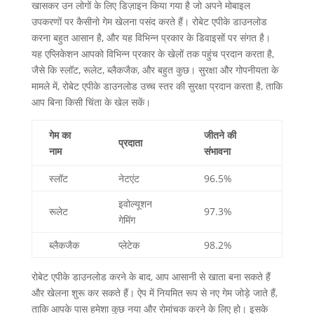
खासकर उन लोगों के लिए डिज़ाइन किया गया है जो अपने मोबाइल
उपकरणों पर कैसीनो गेम खेलना पसंद करते हैं। रोबेट एपीके डाउनलोड
करना बहुत आसान है, और यह विभिन्न प्रकार के डिवाइसों पर संगत है।
यह एप्लिकेशन आपको विभिन्न प्रकार के खेलों तक पहुंच प्रदान करता है,
जैसे कि स्लॉट, रूलेट, ब्लैकजैक, और बहुत कुछ। सुरक्षा और गोपनीयता के
मामले में, रोबेट एपीके डाउनलोड उच्च स्तर की सुरक्षा प्रदान करता है, ताकि
आप बिना किसी चिंता के खेल सकें।
गेम का
जीतने की
प्रदाता
नाम
संभावना
स्लॉट
नेटएंट
96.5%
इवोल्यूशन
रूलेट
97.3%
गेमिंग
ब्लैकजैक
प्लेटेक
98.2%
रोबेट एपीके डाउनलोड करने के बाद, आप आसानी से खाता बना सकते हैं
और खेलना शुरू कर सकते हैं। ऐप में नियमित रूप से नए गेम जोड़े जाते हैं,
ताकि आपके पास हमेशा कुछ नया और रोमांचक करने के लिए हो। इसके