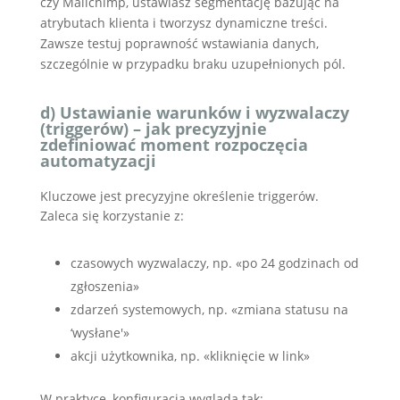
czy Mailchimp, ustawiasz segmentację bazując na
atrybutach klienta i tworzysz dynamiczne treści.
Zawsze testuj poprawność wstawiania danych,
szczególnie w przypadku braku uzupełnionych pól.
d) Ustawianie warunków i wyzwalaczy
(triggerów) – jak precyzyjnie
zdefiniować moment rozpoczęcia
automatyzacji
Kluczowe jest precyzyjne określenie triggerów.
Zaleca się korzystanie z:
czasowych wyzwalaczy, np. «po 24 godzinach od
zgłoszenia»
zdarzeń systemowych, np. «zmiana statusu na
‘wysłane'»
akcji użytkownika, np. «kliknięcie w link»
W praktyce, konfiguracja wygląda tak: