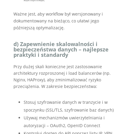
Ważne jest, aby workflow był wersjonowany i
dokumentowany na bieżąco, co ułatwi jego
późniejszą optymalizację.
d) Zapewnienie skalowalności i
bezpieczeństwa danych – najlepsze
praktyki i standardy
Przy dużej skali konieczne jest zastosowanie
architektury rozproszonej i load balancerów (np.
Nginx, HAProxy), aby zminimalizować ryzyko
przeciążenia. W zakresie bezpieczeństwa:
Stosuj szyfrowanie danych w tranzycie i w
spoczynku (SSL/TLS, szyfrowanie baz danych)
Używaj mechanizmów uwierzytelniania i
autoryzacji – OAuth2, OpenID Connect
Kontroluj dostęp do API poprzez listy IP, VPN,