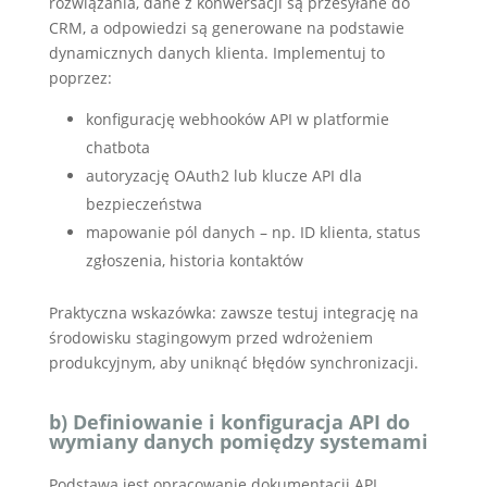
rozwiązania, dane z konwersacji są przesyłane do
CRM, a odpowiedzi są generowane na podstawie
dynamicznych danych klienta. Implementuj to
poprzez:
konfigurację webhooków API w platformie
chatbota
autoryzację OAuth2 lub klucze API dla
bezpieczeństwa
mapowanie pól danych – np. ID klienta, status
zgłoszenia, historia kontaktów
Praktyczna wskazówka: zawsze testuj integrację na
środowisku stagingowym przed wdrożeniem
produkcyjnym, aby uniknąć błędów synchronizacji.
b) Definiowanie i konfiguracja API do
wymiany danych pomiędzy systemami
Podstawą jest opracowanie dokumentacji API,