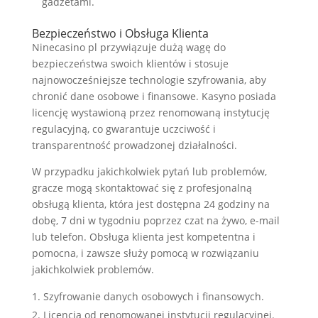
gadżetami.
Bezpieczeństwo i Obsługa Klienta
Ninecasino pl przywiązuje dużą wagę do
bezpieczeństwa swoich klientów i stosuje
najnowocześniejsze technologie szyfrowania, aby
chronić dane osobowe i finansowe. Kasyno posiada
licencję wystawioną przez renomowaną instytucję
regulacyjną, co gwarantuje uczciwość i
transparentność prowadzonej działalności.
W przypadku jakichkolwiek pytań lub problemów,
gracze mogą skontaktować się z profesjonalną
obsługą klienta, która jest dostępna 24 godziny na
dobę, 7 dni w tygodniu poprzez czat na żywo, e-mail
lub telefon. Obsługa klienta jest kompetentna i
pomocna, i zawsze służy pomocą w rozwiązaniu
jakichkolwiek problemów.
Szyfrowanie danych osobowych i finansowych.
Licencja od renomowanej instytucji regulacyjnej.