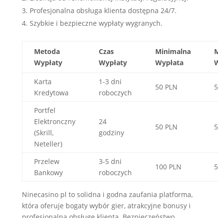
Profesjonalna obsługa klienta dostępna 24/7.
Szybkie i bezpieczne wypłaty wygranych.
Metoda
Czas
Minimalna
Wypłaty
Wypłaty
Wypłata
Karta
1-3 dni
50 PLN
5
Kredytowa
roboczych
Portfel
Elektronczny
24
50 PLN
5
(Skrill,
godziny
Neteller)
Przelew
3-5 dni
100 PLN
5
Bankowy
roboczych
Ninecasino pl to solidna i godna zaufania platforma,
która oferuje bogaty wybór gier, atrakcyjne bonusy i
profesjonalną obsługę klienta. Bezpieczeństwo