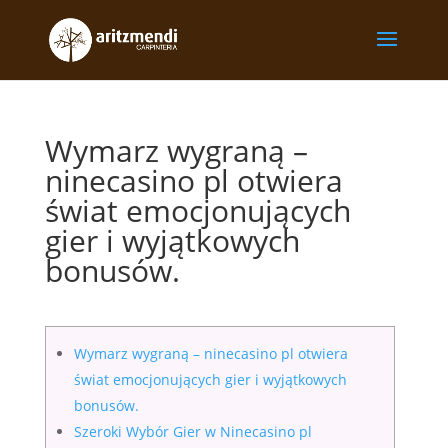
Wymarz wygraną –
ninecasino pl otwiera
świat emocjonujących
gier i wyjątkowych
bonusów.
Wymarz wygraną – ninecasino pl otwiera
świat emocjonujących gier i wyjątkowych
bonusów.
Szeroki Wybór Gier w Ninecasino pl