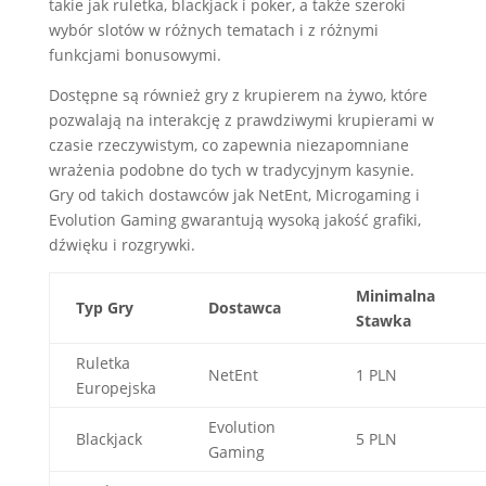
takie jak ruletka, blackjack i poker, a także szeroki
wybór slotów w różnych tematach i z różnymi
funkcjami bonusowymi.
Dostępne są również gry z krupierem na żywo, które
pozwalają na interakcję z prawdziwymi krupierami w
czasie rzeczywistym, co zapewnia niezapomniane
wrażenia podobne do tych w tradycyjnym kasynie.
Gry od takich dostawców jak NetEnt, Microgaming i
Evolution Gaming gwarantują wysoką jakość grafiki,
dźwięku i rozgrywki.
Minimalna
Typ Gry
Dostawca
Stawka
Ruletka
NetEnt
1 PLN
Europejska
Evolution
Blackjack
5 PLN
Gaming