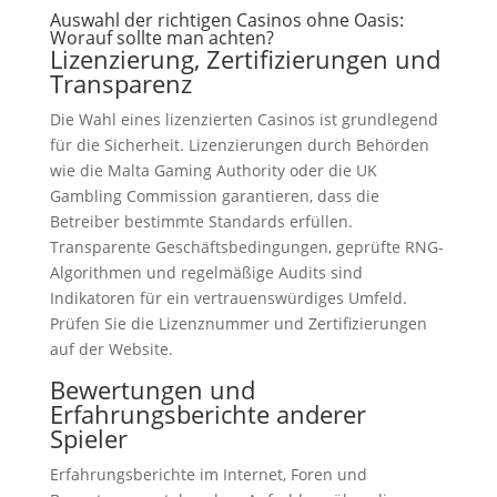
Auswahl der richtigen Casinos ohne Oasis:
Worauf sollte man achten?
Lizenzierung, Zertifizierungen und
Transparenz
Die Wahl eines lizenzierten Casinos ist grundlegend
für die Sicherheit. Lizenzierungen durch Behörden
wie die Malta Gaming Authority oder die UK
Gambling Commission garantieren, dass die
Betreiber bestimmte Standards erfüllen.
Transparente Geschäftsbedingungen, geprüfte RNG-
Algorithmen und regelmäßige Audits sind
Indikatoren für ein vertrauenswürdiges Umfeld.
Prüfen Sie die Lizenznummer und Zertifizierungen
auf der Website.
Bewertungen und
Erfahrungsberichte anderer
Spieler
Erfahrungsberichte im Internet, Foren und