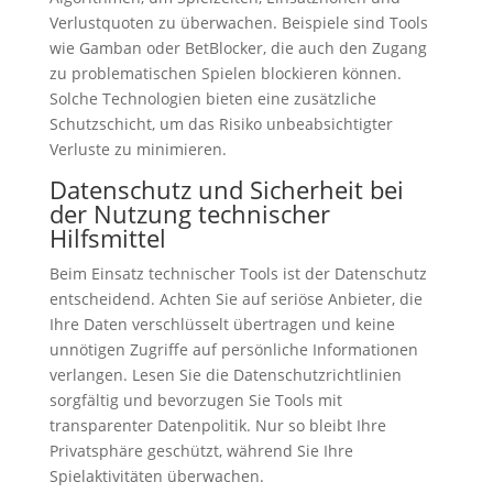
Verlustquoten zu überwachen. Beispiele sind Tools
wie Gamban oder BetBlocker, die auch den Zugang
zu problematischen Spielen blockieren können.
Solche Technologien bieten eine zusätzliche
Schutzschicht, um das Risiko unbeabsichtigter
Verluste zu minimieren.
Datenschutz und Sicherheit bei
der Nutzung technischer
Hilfsmittel
Beim Einsatz technischer Tools ist der Datenschutz
entscheidend. Achten Sie auf seriöse Anbieter, die
Ihre Daten verschlüsselt übertragen und keine
unnötigen Zugriffe auf persönliche Informationen
verlangen. Lesen Sie die Datenschutzrichtlinien
sorgfältig und bevorzugen Sie Tools mit
transparenter Datenpolitik. Nur so bleibt Ihre
Privatsphäre geschützt, während Sie Ihre
Spielaktivitäten überwachen.