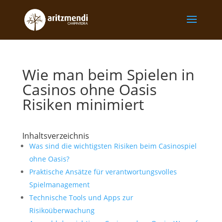
Wie man beim Spielen in
Casinos ohne Oasis
Risiken minimiert
Inhaltsverzeichnis
Was sind die wichtigsten Risiken beim Casinospiel
ohne Oasis?
Praktische Ansätze für verantwortungsvolles
Spielmanagement
Technische Tools und Apps zur
Risikoüberwachung