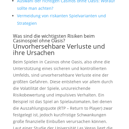
Auswahl der richtigen Casinos ohne Oasis: Worauf
sollte man achten?
Vermeidung von riskanten Spielvarianten und
Strategien
Was sind die wichtigsten Risiken beim
Casinospiel ohne Oasis?
Unvorhersehbare Verluste und
ihre Ursachen
Beim Spielen in Casinos ohne Oasis, also ohne die
Unterstützung eines sicheren und kontrollierten
Umfelds, sind unvorhersehbare Verluste eine der
größten Gefahren. Diese entstehen vor allem durch
die Volatilität der Spiele, unzureichende
Risikobewertung und impulsives Verhalten. Ein
Beispiel ist das Spiel an Spielautomaten, bei denen
die Auszahlungsquote (RTP – Return to Player) zwar
festgelegt ist, jedoch kurzfristige Schwankungen
große finanzielle Einbußen verursachen können.
Laut einer Studie der Universität Las Vegas liegt die