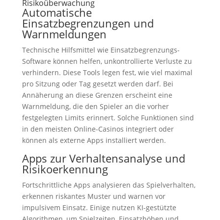
Risikoüberwachung
Automatische
Einsatzbegrenzungen und
Warnmeldungen
Technische Hilfsmittel wie Einsatzbegrenzungs-
Software können helfen, unkontrollierte Verluste zu
verhindern. Diese Tools legen fest, wie viel maximal
pro Sitzung oder Tag gesetzt werden darf. Bei
Annäherung an diese Grenzen erscheint eine
Warnmeldung, die den Spieler an die vorher
festgelegten Limits erinnert. Solche Funktionen sind
in den meisten Online-Casinos integriert oder
können als externe Apps installiert werden.
Apps zur Verhaltensanalyse und
Risikoerkennung
Fortschrittliche Apps analysieren das Spielverhalten,
erkennen riskantes Muster und warnen vor
impulsivem Einsatz. Einige nutzen KI-gestützte
Algorithmen, um Spielzeiten, Einsatzhöhen und