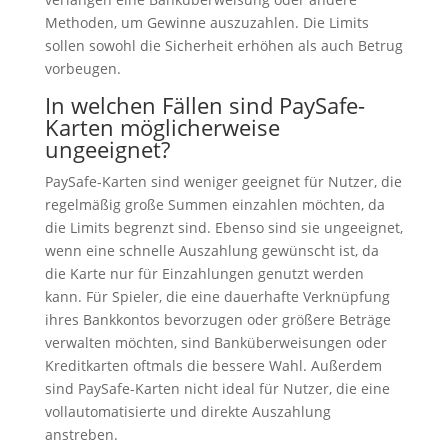
Methoden, um Gewinne auszuzahlen. Die Limits
sollen sowohl die Sicherheit erhöhen als auch Betrug
vorbeugen.
In welchen Fällen sind PaySafe-
Karten möglicherweise
ungeeignet?
PaySafe-Karten sind weniger geeignet für Nutzer, die
regelmäßig große Summen einzahlen möchten, da
die Limits begrenzt sind. Ebenso sind sie ungeeignet,
wenn eine schnelle Auszahlung gewünscht ist, da
die Karte nur für Einzahlungen genutzt werden
kann. Für Spieler, die eine dauerhafte Verknüpfung
ihres Bankkontos bevorzugen oder größere Beträge
verwalten möchten, sind Banküberweisungen oder
Kreditkarten oftmals die bessere Wahl. Außerdem
sind PaySafe-Karten nicht ideal für Nutzer, die eine
vollautomatisierte und direkte Auszahlung
anstreben.