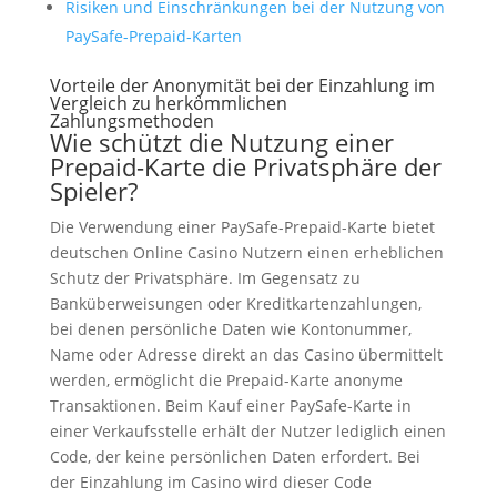
Risiken und Einschränkungen bei der Nutzung von
PaySafe-Prepaid-Karten
Vorteile der Anonymität bei der Einzahlung im
Vergleich zu herkömmlichen
Zahlungsmethoden
Wie schützt die Nutzung einer
Prepaid-Karte die Privatsphäre der
Spieler?
Die Verwendung einer PaySafe-Prepaid-Karte bietet
deutschen Online Casino Nutzern einen erheblichen
Schutz der Privatsphäre. Im Gegensatz zu
Banküberweisungen oder Kreditkartenzahlungen,
bei denen persönliche Daten wie Kontonummer,
Name oder Adresse direkt an das Casino übermittelt
werden, ermöglicht die Prepaid-Karte anonyme
Transaktionen. Beim Kauf einer PaySafe-Karte in
einer Verkaufsstelle erhält der Nutzer lediglich einen
Code, der keine persönlichen Daten erfordert. Bei
der Einzahlung im Casino wird dieser Code