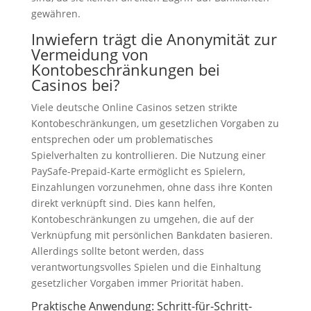
gewähren.
Inwiefern trägt die Anonymität zur
Vermeidung von
Kontobeschränkungen bei
Casinos bei?
Viele deutsche Online Casinos setzen strikte
Kontobeschränkungen, um gesetzlichen Vorgaben zu
entsprechen oder um problematisches
Spielverhalten zu kontrollieren. Die Nutzung einer
PaySafe-Prepaid-Karte ermöglicht es Spielern,
Einzahlungen vorzunehmen, ohne dass ihre Konten
direkt verknüpft sind. Dies kann helfen,
Kontobeschränkungen zu umgehen, die auf der
Verknüpfung mit persönlichen Bankdaten basieren.
Allerdings sollte betont werden, dass
verantwortungsvolles Spielen und die Einhaltung
gesetzlicher Vorgaben immer Priorität haben.
Praktische Anwendung: Schritt-für-Schritt-