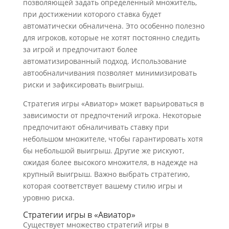
позволяющей задать определенный множитель,
при достижении которого ставка будет
автоматически обналичена. Это особенно полезно
для игроков, которые не хотят постоянно следить
за игрой и предпочитают более
автоматизированный подход. Использование
автообналичивания позволяет минимизировать
риски и зафиксировать выигрыш.
Стратегия игры «Авиатор» может варьироваться в
зависимости от предпочтений игрока. Некоторые
предпочитают обналичивать ставку при
небольшом множителе, чтобы гарантировать хотя
бы небольшой выигрыш. Другие же рискуют,
ожидая более высокого множителя, в надежде на
крупный выигрыш. Важно выбрать стратегию,
которая соответствует вашему стилю игры и
уровню риска.
Стратегии игры в «Авиатор»
Существует множество стратегий игры в