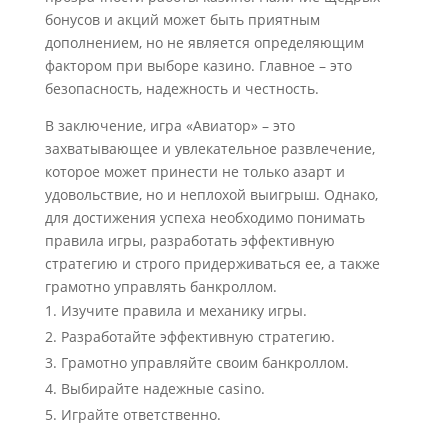
бонусов и акций может быть приятным
дополнением, но не является определяющим
фактором при выборе казино. Главное – это
безопасность, надежность и честность.
В заключение, игра «Авиатор» – это
захватывающее и увлекательное развлечение,
которое может принести не только азарт и
удовольствие, но и неплохой выигрыш. Однако,
для достижения успеха необходимо понимать
правила игры, разработать эффективную
стратегию и строго придерживаться ее, а также
грамотно управлять банкроллом.
Изучите правила и механику игры.
Разработайте эффективную стратегию.
Грамотно управляйте своим банкроллом.
Выбирайте надежные casino.
Играйте ответственно.