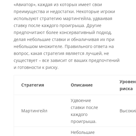
«Авиатор», каждая из которых имеет свои
преимущества и недостатки. Некоторые игроки
используют стратегию мартингейла, удваивая
ставку после каждого проигрыша. Другие
предпочитают более консервативный подход,
делая небольшие ставки и обналичивая их при
небольшом множителе. Правильного ответа на
вопрос, какая стратегия является лучшей, не
существует – все зависит от ваших предпочтений
и готовности к риску.
Уровен
Стратегия
Описание
риска
Удвоение
ставки после
Мартингейл
Высоки
каждого
проигрыша.
Небольшие