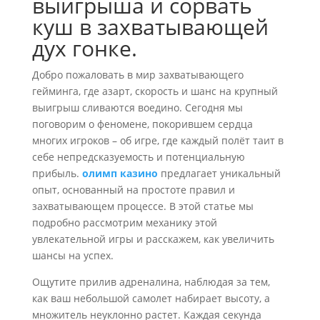
выигрыша и сорвать
куш в захватывающей
дух гонке.
Добро пожаловать в мир захватывающего
гейминга, где азарт, скорость и шанс на крупный
выигрыш сливаются воедино. Сегодня мы
поговорим о феномене, покорившем сердца
многих игроков – об игре, где каждый полёт таит в
себе непредсказуемость и потенциальную
прибыль.
олимп казино
предлагает уникальный
опыт, основанный на простоте правил и
захватывающем процессе. В этой статье мы
подробно рассмотрим механику этой
увлекательной игры и расскажем, как увеличить
шансы на успех.
Ощутите прилив адреналина, наблюдая за тем,
как ваш небольшой самолет набирает высоту, а
множитель неуклонно растет. Каждая секунда