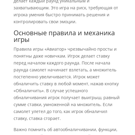
делает каждый раунд уникальным и
захватывающим. Это игра на риск, требующая от
игрока умения быстро принимать решения и
контролировать свои эмоции.
Основные правила и механика
игры
Правила игры «Авиатор» чрезвычайно просты и
понятны даже новичкам. Игрок делает ставку
перед началом каждого раунда. После начала
раунда самолет начинает взлетать, а множитель
постепенно увеличивается. Игрок может
обналичить ставку в любой момент, нажав кнопку
«Обналичить». В случае успешного
обналичивания игрок получает выигрыш, равный
сумме ставки, умноженной на множитель. Если
самолет улетел до того, как игрок обналичил
ставку, ставка сгорает.
Важно помнить об автообналичивании, функции,