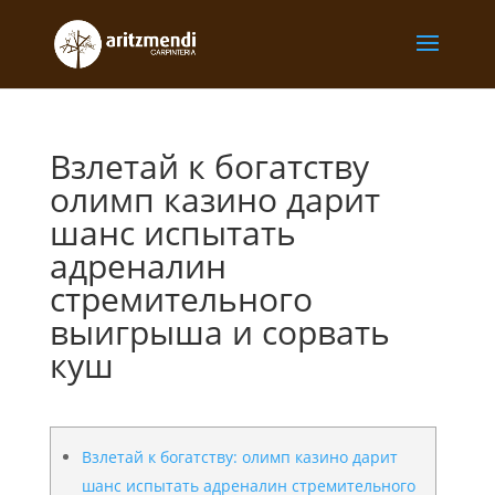
Взлетай к богатству
олимп казино дарит
шанс испытать
адреналин
стремительного
выигрыша и сорвать
куш
Взлетай к богатству: олимп казино дарит
шанс испытать адреналин стремительного