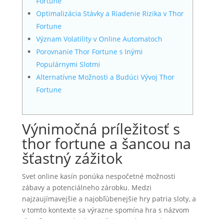
Fortune
Optimalizácia Stávky a Riadenie Rizika v Thor
Fortune
Význam Volatility v Online Automatoch
Porovnanie Thor Fortune s Inými
Populárnymi Slotmi
Alternatívne Možnosti a Budúci Vývoj Thor
Fortune
Výnimočná príležitosť s
thor fortune a šancou na
šťastný zážitok
Svet online kasín ponúka nespočetné možnosti
zábavy a potenciálneho zárobku. Medzi
najzaujímavejšie a najobľúbenejšie hry patria sloty, a
v tomto kontexte sa výrazne spomína hra s názvom