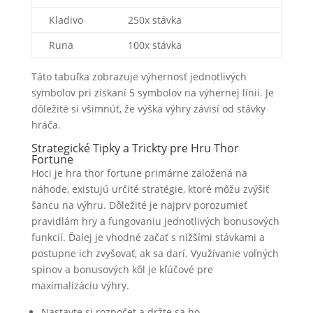
Kladivo
250x stávka
Runa
100x stávka
Táto tabuľka zobrazuje výhernosť jednotlivých
symbolov pri získaní 5 symbolov na výhernej línii. Je
dôležité si všimnúť, že výška výhry závisí od stávky
hráča.
Strategické Tipky a Trickty pre Hru Thor
Fortune
Hoci je hra thor fortune primárne založená na
náhode, existujú určité stratégie, ktoré môžu zvýšiť
šancu na výhru. Dôležité je najprv porozumieť
pravidlám hry a fungovaniu jednotlivých bonusových
funkcií. Ďalej je vhodné začať s nižšími stávkami a
postupne ich zvyšovať, ak sa darí. Využívanie voľných
spinov a bonusových kôl je kľúčové pre
maximalizáciu výhry.
Nastavte si rozpočet a držte sa ho.