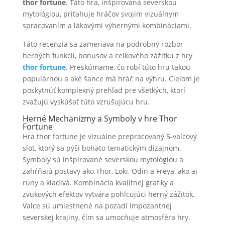
thor fortune
. Táto hra, inšpirovaná severskou
mytológiou, priťahuje hráčov svojim vizuálnym
spracovaním a lákavými výhernými kombináciami.
Táto recenzia sa zameriava na podrobný rozbor
herných funkcií, bonusov a celkového zážitku z hry
thor fortune
. Preskúmame, čo robí túto hru takou
populárnou a aké šance má hráč na výhru. Cieľom je
poskytnúť komplexný prehľad pre všetkých, ktorí
zvažujú vyskúšať túto vzrušujúcu hru.
Herné Mechanizmy a Symboly v hre Thor
Fortune
Hra thor fortune je vizuálne prepracovaný 5-valcový
slot, ktorý sa pýši bohato tematickým dizajnom.
Symboly sú inšpirované severskou mytológiou a
zahŕňajú postavy ako Thor, Loki, Odin a Freya, ako aj
runy a kladivá. Kombinácia kvalitnej grafiky a
zvukových efektov vytvára pohlcujúci herný zážitok.
Valce sú umiestnené na pozadí impozantnej
severskej krajiny, čím sa umocňuje atmosféra hry.