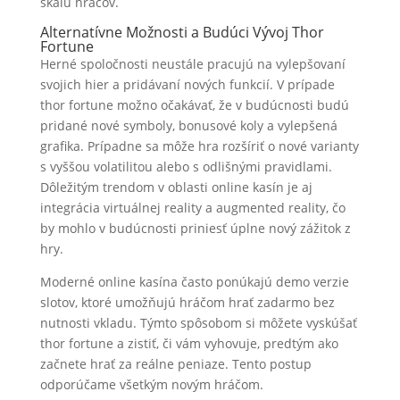
škálu hráčov.
Alternatívne Možnosti a Budúci Vývoj Thor
Fortune
Herné spoločnosti neustále pracujú na vylepšovaní
svojich hier a pridávaní nových funkcií. V prípade
thor fortune možno očakávať, že v budúcnosti budú
pridané nové symboly, bonusové koly a vylepšená
grafika. Prípadne sa môže hra rozšíriť o nové varianty
s vyššou volatilitou alebo s odlišnými pravidlami.
Dôležitým trendom v oblasti online kasín je aj
integrácia virtuálnej reality a augmented reality, čo
by mohlo v budúcnosti priniesť úplne nový zážitok z
hry.
Moderné online kasína často ponúkajú demo verzie
slotov, ktoré umožňujú hráčom hrať zadarmo bez
nutnosti vkladu. Týmto spôsobom si môžete vyskúšať
thor fortune a zistiť, či vám vyhovuje, predtým ako
začnete hrať za reálne peniaze. Tento postup
odporúčame všetkým novým hráčom.