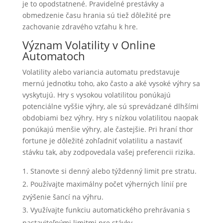
je to opodstatnené. Pravidelné prestávky a
obmedzenie času hrania sú tiež dôležité pre
zachovanie zdravého vzťahu k hre.
Význam Volatility v Online
Automatoch
Volatility alebo variancia automatu predstavuje
mernú jednotku toho, ako často a aké vysoké výhry sa
vyskytujú. Hry s vysokou volatilitou ponúkajú
potenciálne vyššie výhry, ale sú sprevádzané dlhšími
obdobiami bez výhry. Hry s nízkou volatilitou naopak
ponúkajú menšie výhry, ale častejšie. Pri hraní thor
fortune je dôležité zohľadniť volatilitu a nastaviť
stávku tak, aby zodpovedala vašej preferencii rizika.
Stanovte si denný alebo týždenný limit pre stratu.
Používajte maximálny počet výherných línií pre
zvýšenie šancí na výhru.
Využívajte funkciu automatického prehrávania s
nastaviteľnými limitmi pre stávky.