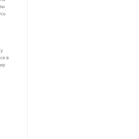
 вы
есь
ту
ся в
мир