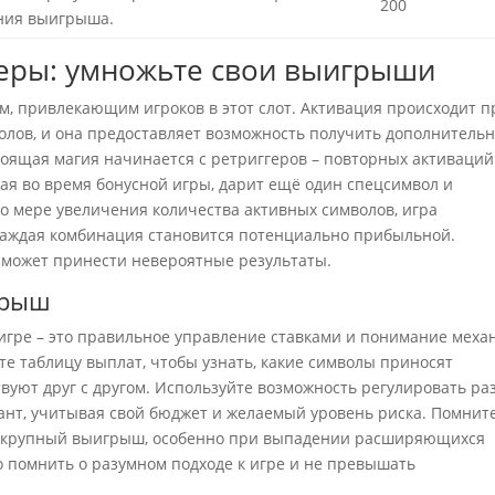
200
ния выигрыша.
геры: умножьте свои выигрыши
м, привлекающим игроков в этот слот. Активация происходит п
лов, и она предоставляет возможность получить дополнитель
тоящая магия начинается с ретриггеров – повторных активаций
ая во время бонусной игры, дарит ещё один спецсимвол и
 мере увеличения количества активных символов, игра
 каждая комбинация становится потенциально прибыльной.
 может принести невероятные результаты.
грыш
 игре – это правильное управление ставками и понимание меха
 таблицу выплат, чтобы узнать, какие символы приносят
вуют друг с другом. Используйте возможность регулировать ра
ант, учитывая свой бюджет и желаемый уровень риска. Помните
и крупный выигрыш, особенно при выпадении расширяющихся
о помнить о разумном подходе к игре и не превышать