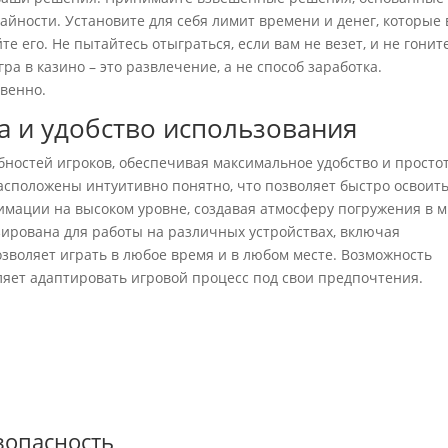
чайности. Установите для себя лимит времени и денег, которые
те его. Не пытайтесь отыграться, если вам не везет, и не гонит
а в казино – это развлечение, а не способ заработка.
твенно.
а и удобство использования
ностей игроков, обеспечивая максимальное удобство и просто
асположены интуитивно понятно, что позволяет быстро освоить
имации на высоком уровне, создавая атмосферу погружения в 
ирована для работы на различных устройствах, включая
зволяет играть в любое время и в любом месте. Возможность
ляет адаптировать игровой процесс под свои предпочтения.
зопасность