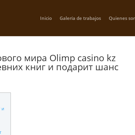
Inicio
Galería de trabajos
Quienes so
вого мира Olimp casino kz
евних книг и подарит шанс
 и
т