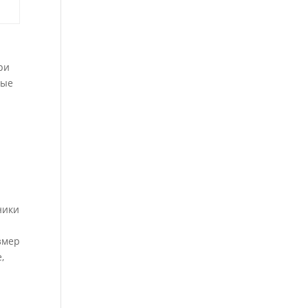
ри
ные
ники
змер
,