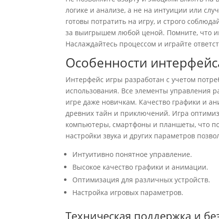
логике и анализе, а не на интуиции или слу
готовы потратить на игру, и строго соблюдай
за выигрышем любой ценой. Помните, что игр
Наслаждайтесь процессом и играйте ответс
Особенности интерфейс
Интерфейс игры разработан с учетом потреб
использования. Все элементы управления р
игре даже новичкам. Качество графики и ан
древних тайн и приключений. Игра оптимиз
компьютеры, смартфоны и планшеты, что по
настройки звука и других параметров позво
Интуитивно понятное управление.
Высокое качество графики и анимации.
Оптимизация для различных устройств.
Настройка игровых параметров.
Техническая поддержка и бе