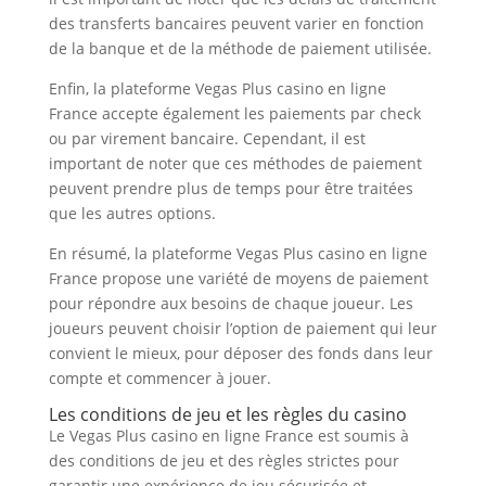
des transferts bancaires peuvent varier en fonction
de la banque et de la méthode de paiement utilisée.
Enfin, la plateforme Vegas Plus casino en ligne
France accepte également les paiements par check
ou par virement bancaire. Cependant, il est
important de noter que ces méthodes de paiement
peuvent prendre plus de temps pour être traitées
que les autres options.
En résumé, la plateforme Vegas Plus casino en ligne
France propose une variété de moyens de paiement
pour répondre aux besoins de chaque joueur. Les
joueurs peuvent choisir l’option de paiement qui leur
convient le mieux, pour déposer des fonds dans leur
compte et commencer à jouer.
Les conditions de jeu et les règles du casino
Le Vegas Plus casino en ligne France est soumis à
des conditions de jeu et des règles strictes pour
garantir une expérience de jeu sécurisée et