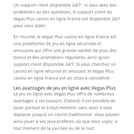
Un support client disponible 24/7 : si vous avez des
problèmes ou des questions, le support client du
Vegas Plus casino en ligne France est disponible 24/7
pour vous aider.
En résumé, le Vegas Plus casino en ligne France est
une plateforme de jeu en ligne sécurisée et
amusante qui offre une grande variété de jeux, des
bonus et des promotions régulières, ainsi qu’un
support client disponible 24/7. Si vous cherchez un
casino en ligne sécurisé et amusant, le Vegas Plus
casino en ligne France est un choix à considérer.
Les avantages de jeu en ligne avec Vegas Plus
Le jeu en ligne avec Vegas Plus offre de nombreux
avantages à ses joueurs. D’abord, il est possible de
jouer partout et à tout moment, sans avoir à vous
déplacer jusqu’à un casino traditionnel. Vous pouvez
ainsi jouer à vos jeux préférés, où que vous soyez, à
tout moment de la journée ou de la nuit.