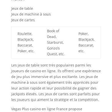
Jeux de table
Jeux de machine à sous
Jeux de cartes
Book of
Roulette,
Poker,
Dead,
Blackjack,
Blackjack,
Starburst,
Baccarat,
Baccarat,
Gonzo’s
Poker, etc.
etc.
Quest, etc.
Les jeux de table sont très populaires parmi les
joueurs de casino en ligne. Ils offrent une expérience
de jeu plus immersive et plus excitante. Les jeux de
machine à sous sont également très appréciés pour
leur action rapide et leur possibilité de gagner des
jackpots élevés. Les jeux de cartes sont parfaits pour
les joueurs qui aiment la stratégie et la compétition.
Vegas Plus casino en ligne France propose