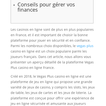
Conseils pour gérer vos
finances
Les casinos en ligne sont de plus en plus populaires
en France, et il est important de choisir la bonne
plateforme pour jouer en sécurité et en confiance.
Parmi les nombreux choix disponibles, le
vegas plus
casino en ligne est un choix populaire parmi les
joueurs français. Dans cet article, nous allons vous
présenter un aperçu détaillé de la plateforme Vegas
Plus casino en ligne France.
Créé en 2018, le Vegas Plus casino en ligne est une
plateforme de jeu en ligne qui propose une grande
variété de jeux de casino, y compris les slots, les jeux
de table, les jeux de cartes et les jeux de loterie. La
plateforme est conçue pour offrir une expérience de
jeu en ligne sécurisée et amusante aux joueurs