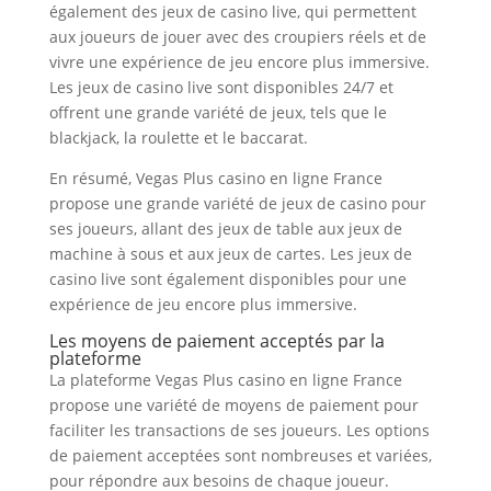
également des jeux de casino live, qui permettent
aux joueurs de jouer avec des croupiers réels et de
vivre une expérience de jeu encore plus immersive.
Les jeux de casino live sont disponibles 24/7 et
offrent une grande variété de jeux, tels que le
blackjack, la roulette et le baccarat.
En résumé, Vegas Plus casino en ligne France
propose une grande variété de jeux de casino pour
ses joueurs, allant des jeux de table aux jeux de
machine à sous et aux jeux de cartes. Les jeux de
casino live sont également disponibles pour une
expérience de jeu encore plus immersive.
Les moyens de paiement acceptés par la
plateforme
La plateforme Vegas Plus casino en ligne France
propose une variété de moyens de paiement pour
faciliter les transactions de ses joueurs. Les options
de paiement acceptées sont nombreuses et variées,
pour répondre aux besoins de chaque joueur.