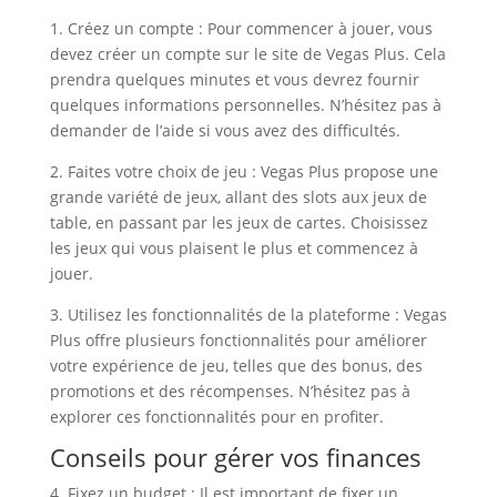
1. Créez un compte : Pour commencer à jouer, vous
devez créer un compte sur le site de Vegas Plus. Cela
prendra quelques minutes et vous devrez fournir
quelques informations personnelles. N’hésitez pas à
demander de l’aide si vous avez des difficultés.
2. Faites votre choix de jeu : Vegas Plus propose une
grande variété de jeux, allant des slots aux jeux de
table, en passant par les jeux de cartes. Choisissez
les jeux qui vous plaisent le plus et commencez à
jouer.
3. Utilisez les fonctionnalités de la plateforme : Vegas
Plus offre plusieurs fonctionnalités pour améliorer
votre expérience de jeu, telles que des bonus, des
promotions et des récompenses. N’hésitez pas à
explorer ces fonctionnalités pour en profiter.
Conseils pour gérer vos finances
4. Fixez un budget : Il est important de fixer un