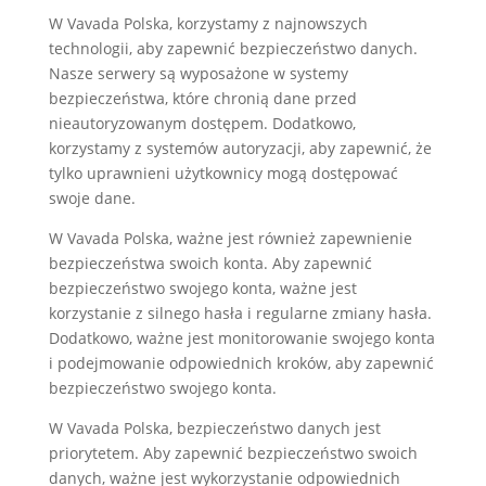
W Vavada Polska, korzystamy z najnowszych
technologii, aby zapewnić bezpieczeństwo danych.
Nasze serwery są wyposażone w systemy
bezpieczeństwa, które chronią dane przed
nieautoryzowanym dostępem. Dodatkowo,
korzystamy z systemów autoryzacji, aby zapewnić, że
tylko uprawnieni użytkownicy mogą dostępować
swoje dane.
W Vavada Polska, ważne jest również zapewnienie
bezpieczeństwa swoich konta. Aby zapewnić
bezpieczeństwo swojego konta, ważne jest
korzystanie z silnego hasła i regularne zmiany hasła.
Dodatkowo, ważne jest monitorowanie swojego konta
i podejmowanie odpowiednich kroków, aby zapewnić
bezpieczeństwo swojego konta.
W Vavada Polska, bezpieczeństwo danych jest
priorytetem. Aby zapewnić bezpieczeństwo swoich
danych, ważne jest wykorzystanie odpowiednich