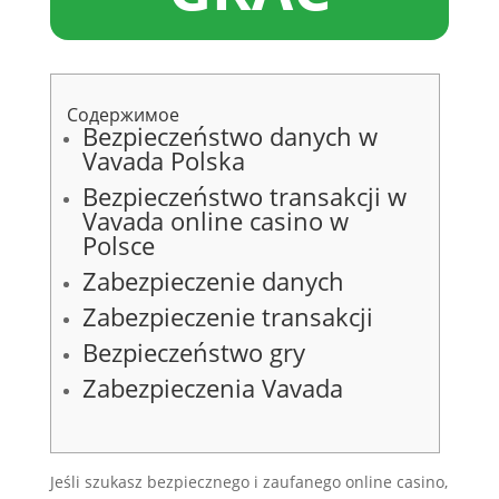
Содержимое
Bezpieczeństwo danych w
Vavada Polska
Bezpieczeństwo transakcji w
Vavada online casino w
Polsce
Zabezpieczenie danych
Zabezpieczenie transakcji
Bezpieczeństwo gry
Zabezpieczenia Vavada
Jeśli szukasz bezpiecznego i zaufanego online casino,