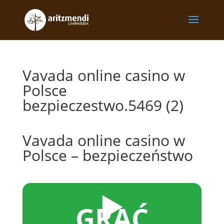
Vavada online casino w
Polsce
bezpieczestwo.5469 (2)
Vavada online casino w
Polsce – bezpieczeństwo
▶️
GRAĆ