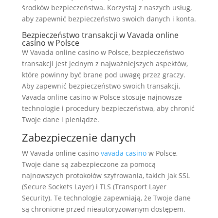
środków bezpieczeństwa. Korzystaj z naszych usług,
aby zapewnić bezpieczeństwo swoich danych i konta.
Bezpieczeństwo transakcji w Vavada online
casino w Polsce
W Vavada online casino w Polsce, bezpieczeństwo
transakcji jest jednym z najważniejszych aspektów,
które powinny być brane pod uwagę przez graczy.
Aby zapewnić bezpieczeństwo swoich transakcji,
Vavada online casino w Polsce stosuje najnowsze
technologie i procedury bezpieczeństwa, aby chronić
Twoje dane i pieniądze.
Zabezpieczenie danych
W Vavada online casino
vavada casino
w Polsce,
Twoje dane są zabezpieczone za pomocą
najnowszych protokołów szyfrowania, takich jak SSL
(Secure Sockets Layer) i TLS (Transport Layer
Security). Te technologie zapewniają, że Twoje dane
są chronione przed nieautoryzowanym dostępem.