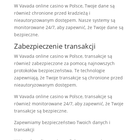
W Vavada online casino w Polsce, Twoje dane są
również chronione przed kradzieżą i
nieautoryzowanym dostępem. Nasze systemy są
monitorowane 24/7, aby zapewnić, że Twoje dane są
bezpieczne.
Zabezpieczenie transakcji
W Vavada online casino w Polsce, transakcje są
również zabezpieczone za pomocą najnowszych
protokołów bezpieczeństwa. Te technologie
zapewniają, że Twoje transakcje są chronione przed
nieautoryzowanym dostępem.
W Vavada online casino w Polsce, transakcje są
również monitorowane 24/7, aby zapewnić, że Twoje
transakcje są bezpieczne.
Zapewniamy bezpieczeństwo Twoich danych i
transakcji