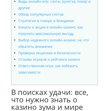
Виды онлайн-игр: слоты, рулетка, покер и
другие
Обзор популярных слотов
Стратегии в покере и блэкджеке
Бонусы и акции в онлайн-казино: как
получить максимальную выгоду
Выбор надежного онлайн-казино: на что
обратить внимание
Проверка лицензии и безопасности
Отзывы игроков и рейтинги казино
Ответственная игра: как избежать
зависимости
В поисках удачи: все,
что нужно знать о
казино зума и мире