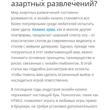
азартных развлечений?
Мир азартных развлечений постоянно
развивается, и онлайн-казино становятся все
более популярными среди любителей испытать
свою удачу.
Казино зума
, как и многие другие
платформы, предлагает широкий спектр игр – от
классических слотов до современных видеоигр и
столов с живыми дилерами. Однако, прежде чем
погрузиться в этот захватывающий мир, важно
понимать основные принципы, преимущества и
риски, связанные с онлайн-гемблингом. В этой
статье мы подробно рассмотрим все аспекты,
чтобы помочь вам сделать осознанный выбор и
насладиться игрой ответственно.
В последние годы индустрия онлайн-казино
переживает настоящий бум. Технологии, такие как
HTML5, позволяют играть в любимые игры прямо
в браузере, не требуя установки дополнительного