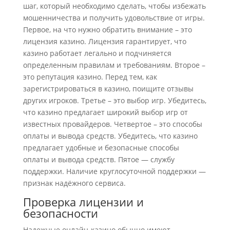
шаг, который необходимо сделать, чтобы избежать
мошенничества и получить удовольствие от игры.
Первое, на что нужно обратить внимание – это
лицензия казино. Лицензия гарантирует, что
казино работает легально и подчиняется
определенным правилам и требованиям. Второе –
это репутация казино. Перед тем, как
зарегистрироваться в казино, поищите отзывы
других игроков. Третье – это выбор игр. Убедитесь,
что казино предлагает широкий выбор игр от
известных провайдеров. Четвертое – это способы
оплаты и вывода средств. Убедитесь, что казино
предлагает удобные и безопасные способы
оплаты и вывода средств. Пятое — службу
поддержки. Наличие круглосуточной поддержки —
признак надёжного сервиса.
Проверка лицензии и
безопасности
Надежные онлайн-казино обычно имеют