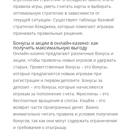
правила игры, уметь считать карты и выбирать
оптимальную стратегию в зависимости от
текущей ситуации. Существуют таблицы базовой
стратегии блэкджека, которые помогают игрокам
принимать правильные решения.
Бонусы и акции в онлайн-казино: как
получить максимальную выгоду
Онлайн-казино предлагают различные бонусы и
акции, чтобы привлечь новых игроков и удержать
старых. Приветственные бонусы – это бонусы,
которые предлагаются новым игрокам при
регистрации и первом депозите. Бонусы за
депозит – это бонусы, которые начисляются
игрокам за пополнение счета. Фриспины – это
бесплатные вращения в слотах. Кэшбэк – это
возврат части проигранных денег. Важно
внимательно читать правила и условия получения
бонусов, так как они могут содержать ограничения
и требования к отыгрышу.