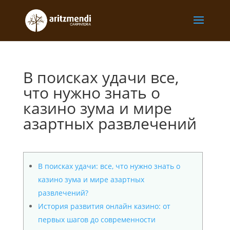
В поисках удачи все,
что нужно знать о
казино зума и мире
азартных развлечений
В поисках удачи: все, что нужно знать о
казино зума и мире азартных
развлечений?
История развития онлайн казино: от
первых шагов до современности