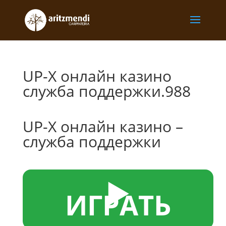
UP-X онлайн казино
служба поддержки.988
UP-X онлайн казино –
служба поддержки
▶️
ИГРАТЬ