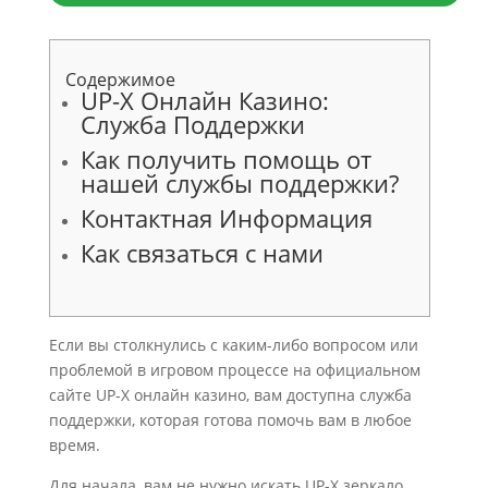
Содержимое
UP-X Онлайн Казино:
Служба Поддержки
Как получить помощь от
нашей службы поддержки?
Контактная Информация
Как связаться с нами
Если вы столкнулись с каким-либо вопросом или
проблемой в игровом процессе на официальном
сайте UP-X онлайн казино, вам доступна служба
поддержки, которая готова помочь вам в любое
время.
Для начала, вам не нужно искать UP-X зеркало,