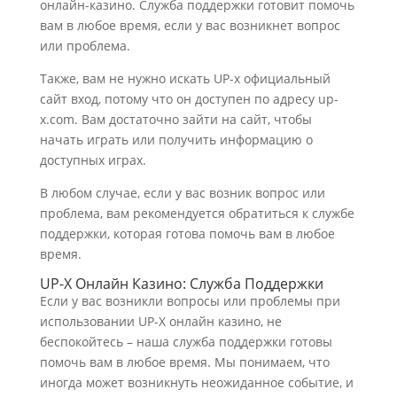
онлайн-казино. Служба поддержки готовит помочь
вам в любое время, если у вас возникнет вопрос
или проблема.
Также, вам не нужно искать UP-x официальный
сайт вход, потому что он доступен по адресу up-
x.com. Вам достаточно зайти на сайт, чтобы
начать играть или получить информацию о
доступных играх.
В любом случае, если у вас возник вопрос или
проблема, вам рекомендуется обратиться к службе
поддержки, которая готова помочь вам в любое
время.
UP-X Онлайн Казино: Служба Поддержки
Если у вас возникли вопросы или проблемы при
использовании UP-X онлайн казино, не
беспокойтесь – наша служба поддержки готовы
помочь вам в любое время. Мы понимаем, что
иногда может возникнуть неожиданное событие, и