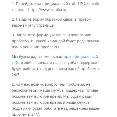
1. Перейдите на официальный сайт UP-X онлайн
казино – https://www.rdntk.ru/ .
2. Найдите форму обратной связи в правом
верхнем углу страницы.
3. Заполните форму, указав ваш вопрос или
проблему, и нашей командой будет рада помочь
вам в решении проблемы.
Мы будем рады помочь вам
up x официальный
сайт
в любое время, и наша служба поддержки
будет работать над решением вашей проблемы
24/7.
Если у вас возник вопрос или проблема, не
беспокойтесь – наша служба поддержки готовы
помочь вам в любое время. Мы будем рады
помочь вам в любое время, и наша служба
поддержки будет работать над решением вашей
проблемы 24/7.