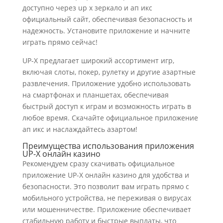
доступно через up x зеркало и ап икс
официальный сайт, обеспечивая безопасность и
надежность. Установите приложение и начните
играть прямо сейчас!
UP-X предлагает широкий ассортимент игр,
включая слоты, покер, рулетку и другие азартные
развлечения. Приложение удобно использовать
на смартфонах и планшетах, обеспечивая
быстрый доступ к играм и возможность играть в
любое время. Скачайте официальное приложение
ап икс и наслаждайтесь азартом!
Преимущества использования приложения
UP-X онлайн казино
Рекомендуем сразу скачивать официальное
приложение UP-X онлайн казино для удобства и
безопасности. Это позволит вам играть прямо с
мобильного устройства, не переживая о вирусах
или мошенничестве. Приложение обеспечивает
стабильную работу и быстрые выплаты, что