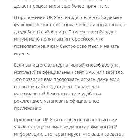
делает процесс игры еще более приятным.
В приложении UP-X вы найдете все необходимые
функции: от быстрого входа через личный кабинет
до удобного выбора игр. Приложение обладает
интуитивно понятным интерфейсом, что
позволяет новичкам быстро освоиться и начать
играть.
Если вы ищете альтернативный способ доступа,
используйте официальный сайт UP-X или зеркало.
Это позволит вам продолжать играть, даже если
основной сайт недоступен. Однако для
максимальной безопасности и удобства
рекомендуем установить официальное
приложение.
Приложение UP-X также обеспечивает высокий
уровень защиты личных данных и финансовой
информации. Это гарантирует, что ваши средства