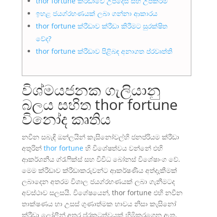
thor fortune ක්රීඩාවේ උපදෙස් සහ උපක්රම
ඉහළ ජයග්රහණයක් ලබා ගන්නා ආකාරය
thor fortune ක්රීඩාව ක්රීඩා කිරීමට සුරක්ෂිත
වේද?
thor fortune ක්රීඩාව පිළිබඳ අනාගත ප්රවෘත්ති
විශ්මයජනක ගැලියානු
බලය සහිත thor fortune
විනෝද කෘතිය
නවීන සබැඳි ඔන්ලයින් කැසිනෝවල්හි ජනප්රියම ක්රීඩා
අතුරින්
thor fortune
හි විශේෂත්වය වන්නේ එහි
ආකර්ශනීය ග්රැෆික්ස් සහ විවිධ බෝනස් විශේෂාංග වේ.
මෙම ක්රීඩාව ක්රීඩාකරුවන්ට ආකර්ෂණීය අත්දැකීමක්
ලබාදෙන අතරම විශාල ජයග්රහණයක් ලබා ගැනීමටද
අවස්ථාව සලසයි. විශේෂයෙන්, thor fortune එහි නවීන
තාක්ෂණය හා උසස් ගුණාත්මක භාවය නිසා කැසිනෝ
ක්රීඩා ලෝලීන් අතර ප්රකටත්වයක් හිමිකරගෙන ඇත.