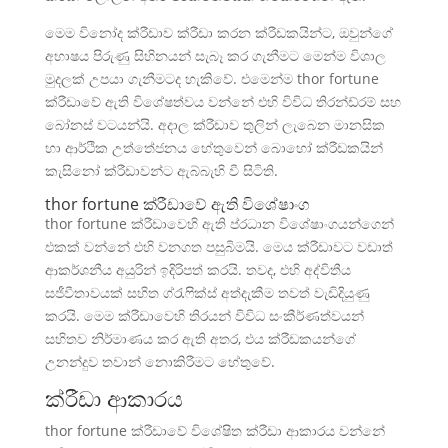
මෙම විනෝද ක්රීඩාව ක්රීඩා කරන ක්රීඩකයින්ට, ඔවුන්ගේ
අභාෂය පිරුණු සිහිනයන් සැබෑ කර ගැනීමට මෙන්ම විශාල
මුදලක් උපයා ගැනීමටද හැකිවේ. එමෙන්ම thor fortune
ක්රීඩාවේ ඇති විශේෂත්වය වන්නේ එහි විවිධ තිරන්ඩ්රම් සහ
බෝනස් වටයන්යි. අදාල ක්රීඩාව තුලින් ලැබෙන මානසික
හා ආර්ථික උත්තේජනය හේතුවෙන් බොහෝ ක්රීඩකයින්
කැසිනෝ ක්රීඩාවන්ට ඇබ්බැහි වී සිටිති.
thor fortune ක්රීඩාවේ ඇති විශේෂාංග
thor fortune ක්රීඩාවෙහි ඇති ප්රධාන විශේෂාංගයන්ගෙන්
එකක් වන්නේ එහි වනගත පසුබිමයි. මෙය ක්රීඩාවට වඩාත්
ආකර්ශනීය අයුරින් ඉදිරිපත් කරයි. තවද, එහි අද්විතීය
සජීවීතාවයක් සහිත ග්රැෆික්ස් අත්දැකීම තවත් වැඩිදියුණු
කරයි. මෙම ක්රීඩාවෙහි තිරයන් විවිධ සංකීර්ණත්වයන්
සහිතව නිර්මාණය කර ඇති අතර, එය ක්රීඩකයන්ගේ
උනන්දුව තවාන් නොකිරීමට හේතුවේ.
ක්රීඩා ආකාරය
thor fortune ක්රීඩාවේ විශේෂිත ක්රීඩා ආකාරය වන්නේ