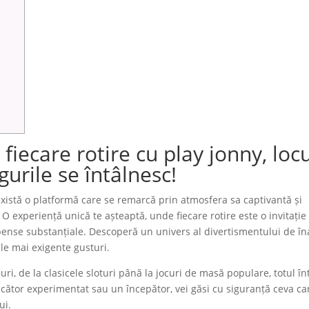
 fiecare rotire cu play jonny, loc
gurile se întâlnesc!
există o platformă care se remarcă prin atmosfera sa captivantă și
. O experiență unică te așteaptă, unde fiecare rotire este o invitație 
mpense substanțiale. Descoperă un univers al divertismentului de în
ele mai exigente gusturi.
ri, de la clasicele sloturi până la jocuri de masă populare, totul în
ucător experimentat sau un începător, vei găsi cu siguranță ceva ca
ui.