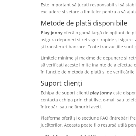
Este important să jucați responsabil și să stabi
excludere și setare a limitelor pentru a vă ajut
Metode de plată disponibile
Play jonny
oferă o gamă largă de opțiuni de pla
asigura depuneri și retrageri rapide și sigure.
și transferuri bancare. Toate tranzacțiile sunt 
Limitele minime și maxime de depunere și retr
să verificați aceste limite înainte de a efectua
în funcție de metoda de plată și de verificările
Suport clienți
Echipa de suport clienți
play jonny
este disponi
contacta echipa prin chat live, e-mail sau telef
întrebări sau nelămuriri aveți.
Platforma oferă și o secțiune FAQ (întrebări f
jucătorilor. Aceasta poate fi o resursă utilă pe