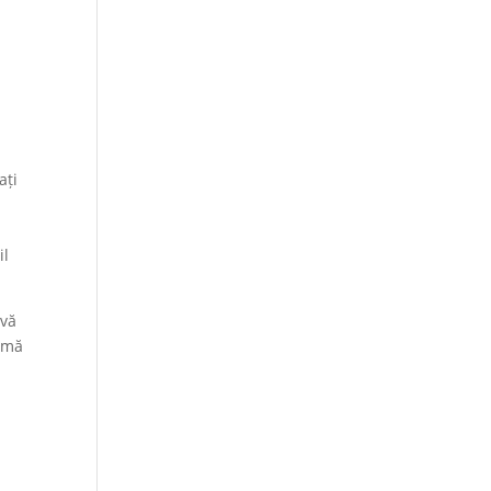
ați
il
 vă
ormă