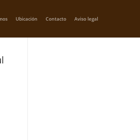
mos
Ubicación
Contacto
Aviso legal
ul