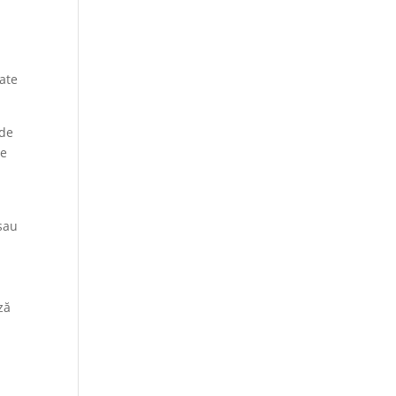
tate
 de
te
 sau
ză