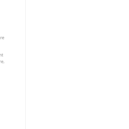
are
nt
re,