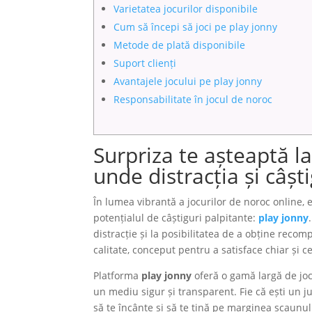
Varietatea jocurilor disponibile
Cum să începi să joci pe play jonny
Metode de plată disponibile
Suport clienți
Avantajele jocului pe play jonny
Responsabilitate în jocul de noroc
Surpriza te așteaptă la
unde distracția și câști
În lumea vibrantă a jocurilor de noroc online, 
potențialul de câștiguri palpitante:
play jonny
distracție și la posibilitatea de a obține reco
calitate, conceput pentru a satisface chiar și c
Platforma
play jonny
oferă o gamă largă de jocu
un mediu sigur și transparent. Fie că ești un j
să te încânte și să te țină pe marginea scaunul