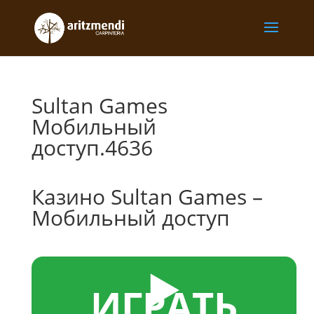
Sultan Games
Мобильный
доступ.4636
Казино Sultan Games –
Мобильный доступ
▶️
ИГРАТЬ