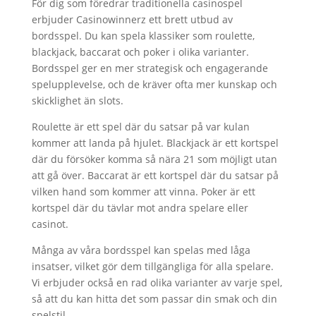
För dig som föredrar traditionella casinospel
erbjuder Casinowinnerz ett brett utbud av
bordsspel. Du kan spela klassiker som roulette,
blackjack, baccarat och poker i olika varianter.
Bordsspel ger en mer strategisk och engagerande
spelupplevelse, och de kräver ofta mer kunskap och
skicklighet än slots.
Roulette är ett spel där du satsar på var kulan
kommer att landa på hjulet. Blackjack är ett kortspel
där du försöker komma så nära 21 som möjligt utan
att gå över. Baccarat är ett kortspel där du satsar på
vilken hand som kommer att vinna. Poker är ett
kortspel där du tävlar mot andra spelare eller
casinot.
Många av våra bordsspel kan spelas med låga
insatser, vilket gör dem tillgängliga för alla spelare.
Vi erbjuder också en rad olika varianter av varje spel,
så att du kan hitta det som passar din smak och din
spelstil.