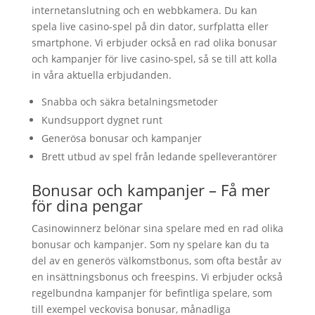
internetanslutning och en webbkamera. Du kan
spela live casino-spel på din dator, surfplatta eller
smartphone. Vi erbjuder också en rad olika bonusar
och kampanjer för live casino-spel, så se till att kolla
in våra aktuella erbjudanden.
Snabba och säkra betalningsmetoder
Kundsupport dygnet runt
Generösa bonusar och kampanjer
Brett utbud av spel från ledande spelleverantörer
Bonusar och kampanjer – Få mer
för dina pengar
Casinowinnerz belönar sina spelare med en rad olika
bonusar och kampanjer. Som ny spelare kan du ta
del av en generös välkomstbonus, som ofta består av
en insättningsbonus och freespins. Vi erbjuder också
regelbundna kampanjer för befintliga spelare, som
till exempel veckovisa bonusar, månadliga