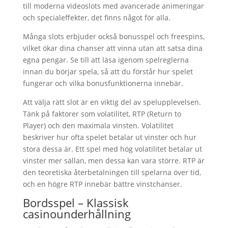
till moderna videoslots med avancerade animeringar
och specialeffekter, det finns något för alla.
Många slots erbjuder också bonusspel och freespins,
vilket ökar dina chanser att vinna utan att satsa dina
egna pengar. Se till att läsa igenom spelreglerna
innan du börjar spela, så att du förstår hur spelet
fungerar och vilka bonusfunktionerna innebär.
Att välja rätt slot är en viktig del av spelupplevelsen.
Tänk på faktorer som volatilitet, RTP (Return to
Player) och den maximala vinsten. Volatilitet
beskriver hur ofta spelet betalar ut vinster och hur
stora dessa är. Ett spel med hög volatilitet betalar ut
vinster mer sällan, men dessa kan vara större. RTP är
den teoretiska återbetalningen till spelarna över tid,
och en högre RTP innebär bättre vinstchanser.
Bordsspel – Klassisk
casinounderhållning