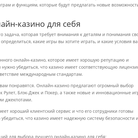
играм и функциям, которые будут предлагать новые возможност
айн-казино для себя
то задача, которая требует внимания к деталям и понимания св
определиться, какие игры вы хотите играть, и какие условия в
нного онлайн-казино, которое имеет хорошую репутацию и
м нужно убедиться, что казино имеет соответствующую лицензи
ответствие международным стандартам.
 вам понравятся. Онлайн-казино предлагают огромный выбор
ак Рулет, Блэк-Джек и Покер, а также новые и инновационные иг
ми джекпотами.
имеет хороший клиентский сервис и что его сотрудники готовы
 убедиться, что казино имеет надежную систему безопасности 
ий для выбора лучшего онлайн-казино для себя: