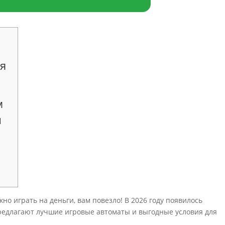
ля
м
и
но играть на деньги, вам повезло! В 2026 году появилось
редлагают лучшие игровые автоматы и выгодные условия для