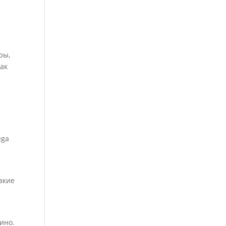
ры,
ак
ega
акие
ино.