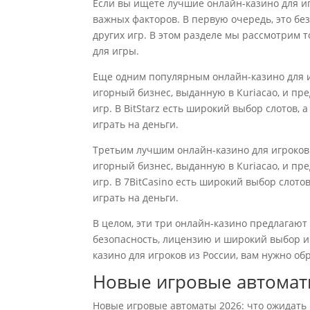
Если вы ищете лучшие онлайн-казино для иг
важных факторов. В первую очередь, это бе
других игр. В этом разделе мы рассмотрим 
для игры.
Еще одним популярным онлайн-казино для иг
игорный бизнес, выданную в Кuriacao, и пре
игр. В BitStarz есть широкий выбор слотов,
играть на деньги.
Третьим лучшим онлайн-казино для игроков 
игорный бизнес, выданную в Кuriacao, и пре
игр. В 7BitCasino есть широкий выбор слото
играть на деньги.
В целом, эти три онлайн-казино предлагают
безопасность, лицензию и широкий выбор и
казино для игроков из России, вам нужно об
Новые игровые автоматы
Новые игровые автоматы 2026: что ожидать