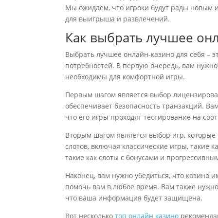
Мы ожидаем, что игроки будут рады новым 
для выигрыша и развлечений.
Как выбрать лучшее онл
Выбрать лучшее онлайн-казино для себя – э
потребностей. В первую очередь, вам нужно 
необходимы для комфортной игры.
Первым шагом является выбор лицензирова
обеспечивает безопасность транзакций. Ва
что его игры проходят тестирование на со
Вторым шагом является выбор игр, которые
слотов, включая классические игры, такие к
такие как слоты с бонусами и прогрессивны
Наконец, вам нужно убедиться, что казино 
помочь вам в любое время. Вам также нужно
что ваша информация будет защищена.
Вот несколько
топ онлайн казино
рекомендац