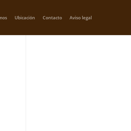
mos
Ubicación
Contacto
Aviso legal