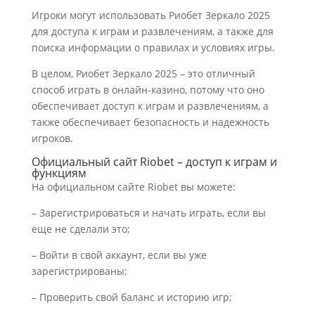
Игроки могут использовать Риобет Зеркало 2025
для доступа к играм и развлечениям, а также для
поиска информации о правилах и условиях игры.
В целом, Риобет Зеркало 2025 – это отличный
способ играть в онлайн-казино, потому что оно
обеспечивает доступ к играм и развлечениям, а
также обеспечивает безопасность и надежность
игроков.
Официальный сайт Riobet – доступ к играм и
функциям
На официальном сайте Riobet вы можете:
– Зарегистрироваться и начать играть, если вы
еще не сделали это;
– Войти в свой аккаунт, если вы уже
зарегистрированы;
– Проверить свой баланс и историю игр;