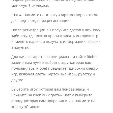
минимум 8 символов.
Шаг 4: Нажмите на кнопку «Зарегистрироваться»
для подтверждения регистрации.
После регистрации вы получите доступ к личному
кабинету, где можно просматривать историю игр,
изменять пароль и получать информацию о своих
аккаунтах.
Для начала играть на официальном сайте Riobet
казино, вам нужно выбрать игру, которая вам
понравилась. Riobet предлагает широкий спектр
игр, включая слоты, карточные игры, рулетку и
другие.
Выберите игру, которая вам понравилась, и
нажмите на кнопку «Играть». Затем выберите
ставку, которая вам понравилась, и нажмите на
кнопку «Ставка».