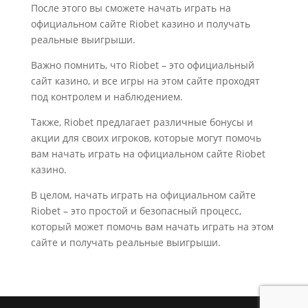
После этого вы сможете начать играть на
официальном сайте Riobet казино и получать
реальные выигрыши.
Важно помнить, что Riobet – это официальный
сайт казино, и все игры на этом сайте проходят
под контролем и наблюдением.
Также, Riobet предлагает различные бонусы и
акции для своих игроков, которые могут помочь
вам начать играть на официальном сайте Riobet
казино.
В целом, начать играть на официальном сайте
Riobet – это простой и безопасный процесс,
который может помочь вам начать играть на этом
сайте и получать реальные выигрыши.