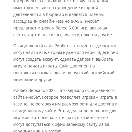
которая была основана в 2016 году. Компания
имеет лицензию на проведение игорной
деятельности в Кюрасао и является членом
ассоциации онлайн-казино e-ASG. Риобет
предлагает игрокам более 5 000 игр, включая
слоты, карточные игры, рулетку, покер и другие.
Официальный сайт Риобет – это место, где игроки
могут найти все, что им нужно для игры. Здесь они
могут создать аккаунт, сделать депозит, выбрать
игру и начать играть. Сайт доступен на
нескольких языках, включая русский, английский,
немецкий и другие.
Риобет Зеркало 2025 – это зеркало официального
сайта Риобет, которое позволяет игрокам играть в
казино, не оставляя им возможности для доступа к
официальному сайту. Это идеальное решение для
игроков, которые хотят играть в казино, но не
могут доступаться к официальному сайту из-за
ограничений на доступ.