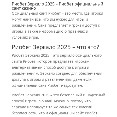
Риобет Зеркало 2025 – Риобет официальный
сайт казино
Официальный сайт Риобет – это место, где игроки
могут найти все, что им нужно для игры и
развлечений. Сайт предлагает игрокам доступ к
играм, а также информацию о правилах и
условиях игры.
Риобет Зеркало 2025 – что это?
Риобет Зеркало 2025 – это зеркало официального
сайта Риобет, которое предлагает игрокам
альтернативный способ доступа к играм и
развлечениям. Зеркало создано для обеспечения
доступа к играм и развлечениям, даже если
официальный сайт Риобет недоступен.
Риобет Зеркало 2025 – это безопасный и надежный
способ играть в онлайн-казино, потому что
зеркало использует те же самые технологии
безопасности, что и официальный сайт Риобет.