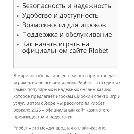
Безопасность и надежность
Удобство и доступность
Возможности для игроков
Поддержка и обслуживание
Как начать играть на
официальном сайте Riobet
В мире онлайн-казино есть много вариантов для
игроков, но не все они равны. Риобет – это один из
самых популярных и надежных онлайн-казино,
которое предлагает игрокам широкий спектр игр и
услуг. В этом обзоре мы рассмотрим Риобет
Зеркало 2025 – официальный сайт казино, его
преимущества и недостатки.
Риобет – это международная онлайн-казино,