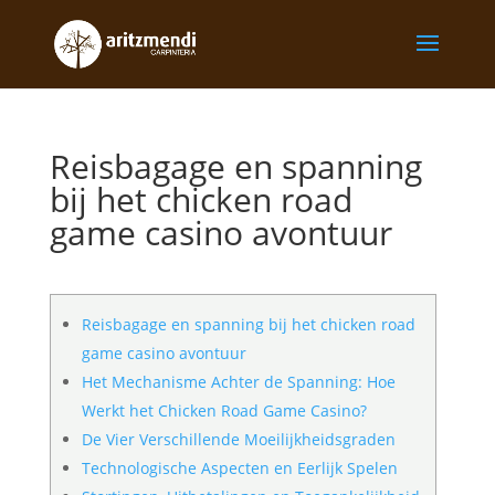
Reisbagage en spanning
bij het chicken road
game casino avontuur
Reisbagage en spanning bij het chicken road
game casino avontuur
Het Mechanisme Achter de Spanning: Hoe
Werkt het Chicken Road Game Casino?
De Vier Verschillende Moeilijkheidsgraden
Technologische Aspecten en Eerlijk Spelen