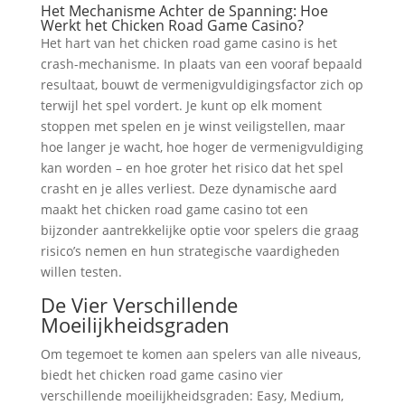
Het Mechanisme Achter de Spanning: Hoe
Werkt het Chicken Road Game Casino?
Het hart van het chicken road game casino is het
crash-mechanisme. In plaats van een vooraf bepaald
resultaat, bouwt de vermenigvuldigingsfactor zich op
terwijl het spel vordert. Je kunt op elk moment
stoppen met spelen en je winst veiligstellen, maar
hoe langer je wacht, hoe hoger de vermenigvuldiging
kan worden – en hoe groter het risico dat het spel
crasht en je alles verliest. Deze dynamische aard
maakt het chicken road game casino tot een
bijzonder aantrekkelijke optie voor spelers die graag
risico’s nemen en hun strategische vaardigheden
willen testen.
De Vier Verschillende
Moeilijkheidsgraden
Om tegemoet te komen aan spelers van alle niveaus,
biedt het chicken road game casino vier
verschillende moeilijkheidsgraden: Easy, Medium,