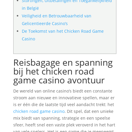
Stortingen, Uitbetalingen en Toegankelijkheid
in België
Veiligheid en Betrouwbaarheid van
Gelicentieerde Casino’s
De Toekomst van het Chicken Road Game
Casino
Reisbagage en spanning
bij het chicken road
game casino avontuur
De wereld van online casino’s biedt een constante
stroom aan nieuwe en innovatieve spellen, maar er
is er één die de laatste tijd veel aandacht trekt: het
chicken road game casino
. Dit spel, dat een unieke
mix biedt van spanning, strategie en een speelse
sfeer, heeft snel een vaste plek veroverd in het hart
van vele spelers. Het is een game die je meeneemt