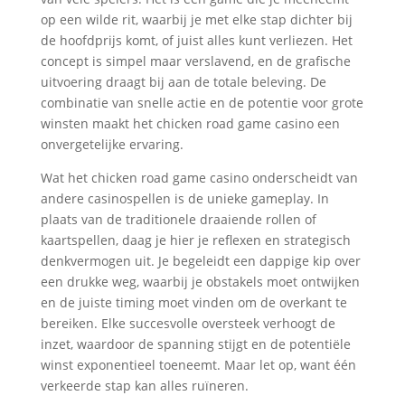
op een wilde rit, waarbij je met elke stap dichter bij
de hoofdprijs komt, of juist alles kunt verliezen. Het
concept is simpel maar verslavend, en de grafische
uitvoering draagt bij aan de totale beleving. De
combinatie van snelle actie en de potentie voor grote
winsten maakt het chicken road game casino een
onvergetelijke ervaring.
Wat het chicken road game casino onderscheidt van
andere casinospellen is de unieke gameplay. In
plaats van de traditionele draaiende rollen of
kaartspellen, daag je hier je reflexen en strategisch
denkvermogen uit. Je begeleidt een dappige kip over
een drukke weg, waarbij je obstakels moet ontwijken
en de juiste timing moet vinden om de overkant te
bereiken. Elke succesvolle oversteek verhoogt de
inzet, waardoor de spanning stijgt en de potentiële
winst exponentieel toeneemt. Maar let op, want één
verkeerde stap kan alles ruïneren.