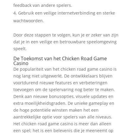
feedback van andere spelers.
Gebruik een veilige internetverbinding en sterke
wachtwoorden.
Door deze stappen te volgen, kun je er zeker van zijn
dat je in een veilige en betrouwbare speelomgeving
speelt.
De Toekomst van het Chicken Road Game
Casino
De populariteit van het chicken road game casino is
nog lang niet uitgewerkt. De ontwikkelaars blijven
voortdurend nieuwe features en verbeteringen
toevoegen om de spelervaring nog beter te maken.
Denk aan nieuwe bonusopties, visuele updates en
extra moeilijkheidsgraden. De unieke gameplay en
de hoge potentiële winsten maken het een
aantrekkelijke optie voor spelers van alle niveaus.
Het chicken road game casino is meer dan alleen
een spel; het is een belevenis die je meeneemt op