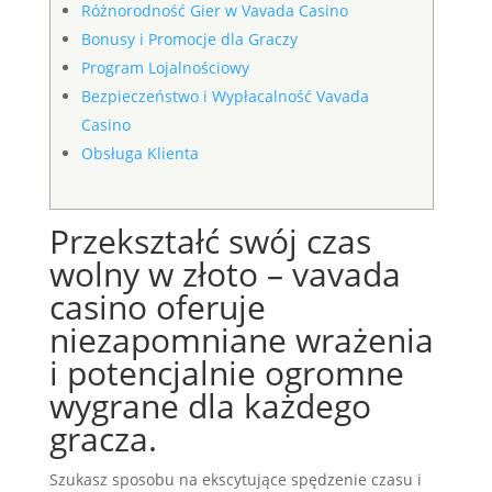
Różnorodność Gier w Vavada Casino
Bonusy i Promocje dla Graczy
Program Lojalnościowy
Bezpieczeństwo i Wypłacalność Vavada
Casino
Obsługa Klienta
Przekształć swój czas
wolny w złoto – vavada
casino oferuje
niezapomniane wrażenia
i potencjalnie ogromne
wygrane dla każdego
gracza.
Szukasz sposobu na ekscytujące spędzenie czasu i