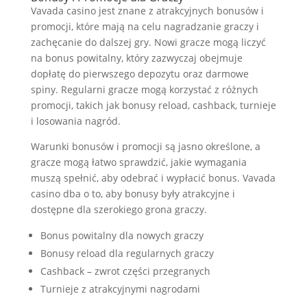
Vavada casino jest znane z atrakcyjnych bonusów i
promocji, które mają na celu nagradzanie graczy i
zachęcanie do dalszej gry. Nowi gracze mogą liczyć
na bonus powitalny, który zazwyczaj obejmuje
dopłatę do pierwszego depozytu oraz darmowe
spiny. Regularni gracze mogą korzystać z różnych
promocji, takich jak bonusy reload, cashback, turnieje
i losowania nagród.
Warunki bonusów i promocji są jasno określone, a
gracze mogą łatwo sprawdzić, jakie wymagania
muszą spełnić, aby odebrać i wypłacić bonus. Vavada
casino dba o to, aby bonusy były atrakcyjne i
dostępne dla szerokiego grona graczy.
Bonus powitalny dla nowych graczy
Bonusy reload dla regularnych graczy
Cashback – zwrot części przegranych
Turnieje z atrakcyjnymi nagrodami