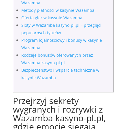
Wazamba
Metody płatności w kasynie Wazamba
Oferta gier w kasynie Wazamba
Sloty w Wazamba kasyno-pl.pl – przegląd
popularnych tytułów
Program lojalnościowy i bonusy w kasynie
Wazamba
Rodzaje bonusów oferowanych przez
Wazamba kasyno-pl.pl
Bezpieczeństwo i wsparcie techniczne w
kasynie Wazamba
Przejrzyj sekrety
wygranych i rozrywki z
Wazamba kasyno-pl.pl,
gdzie emocje sięgają