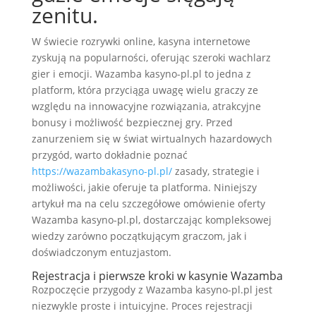
zenitu.
W świecie rozrywki online, kasyna internetowe
zyskują na popularności, oferując szeroki wachlarz
gier i emocji. Wazamba kasyno-pl.pl to jedna z
platform, która przyciąga uwagę wielu graczy ze
względu na innowacyjne rozwiązania, atrakcyjne
bonusy i możliwość bezpiecznej gry. Przed
zanurzeniem się w świat wirtualnych hazardowych
przygód, warto dokładnie poznać
https://wazambakasyno-pl.pl/
zasady, strategie i
możliwości, jakie oferuje ta platforma. Niniejszy
artykuł ma na celu szczegółowe omówienie oferty
Wazamba kasyno-pl.pl, dostarczając kompleksowej
wiedzy zarówno początkującym graczom, jak i
doświadczonym entuzjastom.
Rejestracja i pierwsze kroki w kasynie Wazamba
Rozpoczęcie przygody z Wazamba kasyno-pl.pl jest
niezwykle proste i intuicyjne. Proces rejestracji