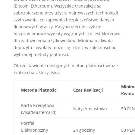
(Bitcoin, Ethereum). Wszystkie transakcje są
zabezpieczone przy użyciu najnowszych technologii
szyfrowania, co zapewnia bezpieczeństwo danych
finansowych graczy. Kasyno oferuje szybkie i
bezproblemowe wypłaty wygranych, co jest kluczowe
dla zadowolenia użytkowników. Minimalna kwota
depozytu i wypłaty może się różnić w zależności od
wybranej metody płatności.
Oto zestawienie dostępnych metod płatności wraz z
krótką charakterystyką:
Minim
Metoda Płatności
Czas Realizacji
Kwota
Karta Kredytowa
Natychmiastowo
50 PLN
(Visa/Mastercard)
Portfel
Elektroniczny
24 godziny
50 PLN