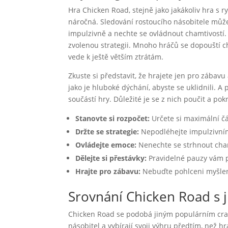
Hra Chicken Road, stejně jako jakákoliv hra s 
náročná. Sledování rostoucího násobitele může b
impulzivně a nechte se ovládnout chamtivostí.
zvolenou strategii. Mnoho hráčů se dopouští chy
vede k ještě větším ztrátám.
Zkuste si představit, že hrajete jen pro zábav
jako je hluboké dýchání, abyste se uklidnili. A 
součástí hry. Důležité je se z nich poučit a po
Stanovte si rozpočet:
Určete si maximální čá
Držte se strategie:
Nepodléhejte impulzivní
Ovládejte emoce:
Nenechte se strhnout cham
Dělejte si přestávky:
Pravidelné pauzy vám 
Hrajte pro zábavu:
Nebuďte pohlceni myšlen
Srovnání Chicken Road s 
Chicken Road se podobá jiným populárním crash 
násobitel a vybírají svoji výhru předtím, než hr