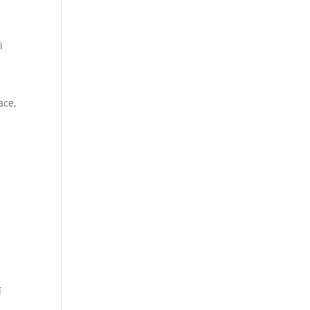
e
i
ace,
í