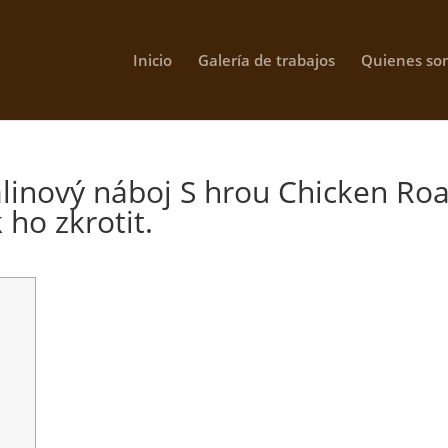
Inicio
Galería de trabajos
Quienes so
alinový náboj S hrou Chicken Ro
 ho zkrotit.
u