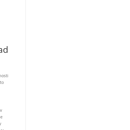
ad
hosti
to
 v
je
y