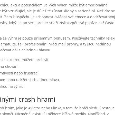
rychlou akcí a potenciálem velkých výher, může být emocionálně
ýt vzrušující, ale je důležité zůstat klidný a racionální. Neřiďte s
 Klíčem k úspěchu je schopnost ovládat své emoce a dodržovat svoj
by, když se po sérii proher snaží získat zpět své peníze, což často
u a že výhra je pouze příjemným bonusem. Používejte techniky relax
pamatujte, že i profesionální hráči mají prohry, a ty jsou nedílnou
kračovat dál s chladnou hlavou.
stku, kterou můžete prohrát.
mu chování.
tivostí nebo frustrací.
pomohou udržet si chladnou hlavu.
kou na výhru.
jinými crash hrami
hrám, jako je Aviator nebo Plinko, v tom, že hráči sledují rostouc
a skončí. Nicméně, existují i některé klíčové rozdíly. Například, v