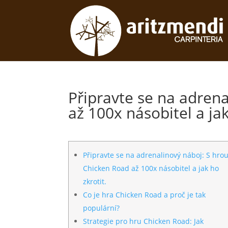
Připravte se na adren
až 100x násobitel a jak
Připravte se na adrenalinový náboj: S hro
Chicken Road až 100x násobitel a jak ho
zkrotit.
Co je hra Chicken Road a proč je tak
populární?
Strategie pro hru Chicken Road: Jak