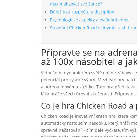
maximalizovat své šance?
Důležitost rozpočtu a disciplíny
Psychologické aspekty a ovládání emocí
Srovnání Chicken Road s jinými crash hra
Připravte se na adren
až 100x násobitel a jak
V dnešním dynamickém světě online zábavy se st
potenciál pro vysoké výhry. Mezi tyto hry patří 
a adrenalinovému zážitku. Tato hra představuje
láká hráče všech úrovní zkušeností. Připravt
Co je hra Chicken Road a 
Chicken Road je inovativní crash hra, která ko
automaticky rostoucím násobku, který hráči moh
správné načasování – čím déle vyčkáte, tím vyšš