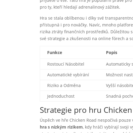
přijdete o vše. Tato hra je populární právě pr
pro ty, kteří hledají adrenalinový zážitek.
Hra se stala oblíbenou i díky své transparentn
přístupná i pro nováčky. Navíc, mnoho platfore
rizika ztráty finančních prostředků. Důležitou so
své strategie a zkušenosti na online fórech a so
Funkce
Popis
Rostoucí Násobitel
Automaticky s
Automatické vybírání
Možnost nasta
Riziko a Odměna
Vyšší násobit
Jednoduchost
Snadná pochop
Strategie pro hru Chicken
Úspěch ve hře Chicken Road nespočívá pouze v št
hra s nízkým rizikem
, kdy hráči vybírají svoji