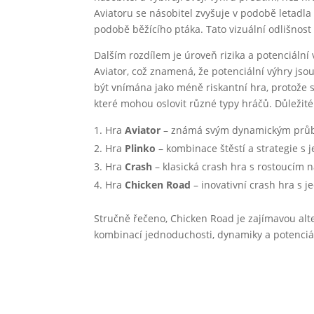
Aviatoru se násobitel zvyšuje v podobě letadla
podobě běžícího ptáka. Tato vizuální odlišnost
Dalším rozdílem je úroveň rizika a potenciální
Aviator, což znamená, že potenciální výhry js
být vnímána jako méně riskantní hra, protože s
které mohou oslovit různé typy hráčů. Důležité
Hra
Aviator
– známá svým dynamickým průb
Hra
Plinko
– kombinace štěstí a strategie s
Hra
Crash
– klasická crash hra s rostoucím 
Hra
Chicken Road
– inovativní crash hra s 
Stručně řečeno, Chicken Road je zajímavou alte
kombinací jednoduchosti, dynamiky a potenciá