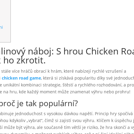
mi
alinový náboj: S hrou Chicken Ro
 ho zkrotit.
ále více hráčů obrací k hrám, které nabízejí rychlé vzrušení a
i
chicken road game
, která si získává popularitu díky své jednoduc
 unikátní kombinaci strategie, štěstí a rychlého rozhodování, a pro
e se na hru, kde každý moment může znamenat výhru nebo prohru!
proč je tak populární?
mbinuje jednoduchost s vysokou dávkou napětí. Princip hry spočívá
ou kdykoliv „vybrat“, čímž si zajistí svou výhru. Klíčem k úspěchu 
í může být výhra, ale současně tím větší je riziko, že hra skončí a v