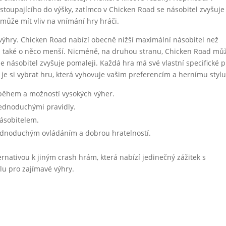
 stoupajícího do výšky, zatímco v Chicken Road se násobitel zvyšuje
 může mít vliv na vnímání hry hráči.
 výhry. Chicken Road nabízí obecně nižší maximální násobitel než
ou také o něco menší. Nicméně, na druhou stranu, Chicken Road mů
e násobitel zvyšuje pomaleji. Každá hra má své vlastní specifické p
 je si vybrat hru, která vyhovuje vašim preferencím a hernímu stylu
ěhem a možností vysokých výher.
 jednoduchými pravidly.
násobitelem.
jednoduchým ovládáním a dobrou hratelností.
rnativou k jiným crash hrám, která nabízí jedinečný zážitek s
lu pro zajímavé výhry.