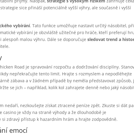
 stabilní příjmy. Naopak,
strategie s vysokým rizikem
zahrnuje ček
strategie sice přináší potenciálně vyšší výhry, ale současně i vyšší
ckého vybírání
. Tato funkce umožňuje nastavit určitý násobitel, př
atické vybírání je obzvláště užitečné pro hráče, kteří preferují hr
si alespoň malou výhru. Dále se doporučuje
sledovat trend a histor
itele.
y
cken Road je spravování rozpočtu a dodržování disciplíny. Stano
 nikdy nepřekračujte tento limit. Hrajte s rozmyslem a nepodléhejte
imárně zábava a v žádném případě by neměla představovat způsob, 
držte se jich – například, kolik kol zahrajete denně nebo jaký násobi
ám nedaří, nezkoušejte získat ztracené peníze zpět. Zkuste si dát p
 že casino je vždy na straně výhody a že dlouhodobě je
e si zdravý přístup k hazardním hrám a hrajte zodpovědně.
ání emocí