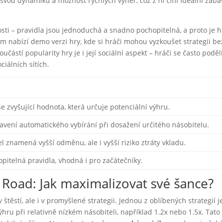
o svou dynamiku a možnost rychlých výher, což z ní činí ideální záb
osti – pravidla jsou jednoduchá a snadno pochopitelná, a proto je h
m nabízí demo verzi hry, kde si hráči mohou vyzkoušet strategii be
učástí popularity hry je i její sociální aspekt – hráči se často poděl
ciálních sítích.
e zvyšující hodnota, která určuje potenciální výhru.
vení automatického vybírání při dosažení určitého násobitelu.
el znamená vyšší odměnu, ale i vyšší riziko ztráty vkladu.
itelná pravidla, vhodná i pro začátečníky.
 Road: Jak maximalizovat své šance?
ěstí, ale i v promyšlené strategii. Jednou z oblíbených strategií j
 výhru při relativně nízkém násobiteli, například 1.2x nebo 1.5x. Tato