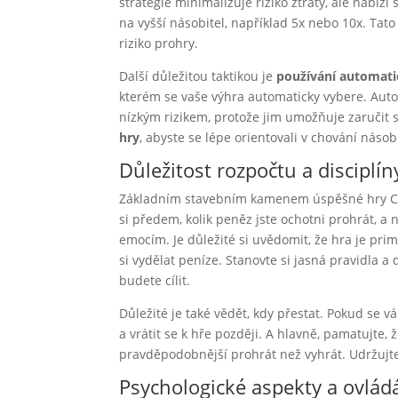
strategie minimalizuje riziko ztráty, ale nabízí
na vyšší násobitel, například 5x nebo 10x. Tato 
riziko prohry.
Další důležitou taktikou je
používání automati
kterém se vaše výhra automaticky vybere. Autom
nízkým rizikem, protože jim umožňuje zaručit 
hry
, abyste se lépe orientovali v chování násob
Důležitost rozpočtu a disciplín
Základním stavebním kamenem úspěšné hry Chi
si předem, kolik peněz jste ochotni prohrát, a
emocím. Je důležité si uvědomit, že hra je pr
si vydělat peníze. Stanovte si jasná pravidla a 
budete cílit.
Důležité je také vědět, kdy přestat. Pokud se v
a vrátit se k hře později. A hlavně, pamatujte,
pravděpodobnější prohrát než vyhrát. Udržujt
Psychologické aspekty a ovlád