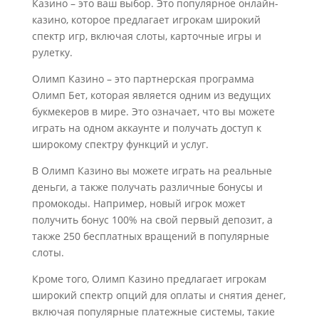
Казино – это ваш выбор. Это популярное онлайн-
казино, которое предлагает игрокам широкий
спектр игр, включая слоты, карточные игры и
рулетку.
Олимп Казино – это партнерская программа
Олимп Бет, которая является одним из ведущих
букмекеров в мире. Это означает, что вы можете
играть на одном аккаунте и получать доступ к
широкому спектру функций и услуг.
В Олимп Казино вы можете играть на реальные
деньги, а также получать различные бонусы и
промокоды. Например, новый игрок может
получить бонус 100% на свой первый депозит, а
также 250 бесплатных вращений в популярные
слоты.
Кроме того, Олимп Казино предлагает игрокам
широкий спектр опций для оплаты и снятия денег,
включая популярные платежные системы, такие