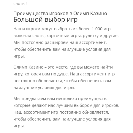
слоты!
Преимущества игроков в Олимп Казино
Большой выбор игр
Наши игроки могут выбрать из более 1 000 игр,
включая слоты, карточные игры, рулетку и другие.
Мы постоянно расширяем наш ассортимент,
чтобы обеспечить вам наилучшие условия для
игры.
Олимп Казино – это место, где вы можете найти
игру, которая вам по душе. Наш ассортимент игр
постоянно обновляется, чтобы обеспечить вам
наилучшие условия для игры.
Мы предлагаем вам несколько преимуществ,
которые делают нас лучшим выбором для игроков.
Наш ассортимент игр постоянно обновляется,
чтобы обеспечить вам наилучшие условия для
игры.