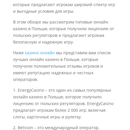
которые предлагают игрокам широкий спектр игр
и выгодные условия для игры.
В этом обзоре мы рассмотрим топовые онлайн
казино в Польше, которые получили лицензию от
польских регуляторов и предлагают игрокам
безопасную и надежную игру.
Ниже
казино онлайн
мы представим вам список
лучших онлайн казино в Польше, которые
получили положительные отзывы игроков и
имеют репутацию надежных и честных
операторов.
1. EnergyCasino – это один из самых популярных
онлайн казино в Польше, которое получило
лицензию от польских регуляторов. EnergyCasino
предлагает игрокам более 2 000 игр, включая
слоты, карточные игры и рулетку.
2. Betsson – это международный оператор,