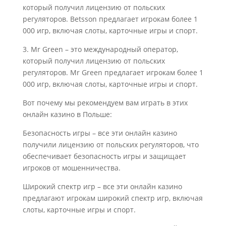
который получил лицензию от польских
регуляторов. Betsson предлагает игрокам более 1
000 игр, включая слоты, карточные игры и спорт.
3. Mr Green – это международный оператор,
который получил лицензию от польских
регуляторов. Mr Green предлагает игрокам более 1
000 игр, включая слоты, карточные игры и спорт.
Вот почему мы рекомендуем вам играть в этих
онлайн казино в Польше:
Безопасность игры – все эти онлайн казино
получили лицензию от польских регуляторов, что
обеспечивает безопасность игры и защищает
игроков от мошенничества.
Широкий спектр игр – все эти онлайн казино
предлагают игрокам широкий спектр игр, включая
слоты, карточные игры и спорт.