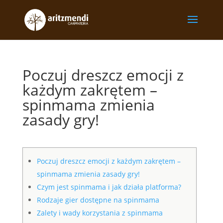
Poczuj dreszcz emocji z
każdym zakrętem –
spinmama zmienia
zasady gry!
Poczuj dreszcz emocji z każdym zakrętem –
spinmama zmienia zasady gry!
Czym jest spinmama i jak działa platforma?
Rodzaje gier dostępne na spinmama
Zalety i wady korzystania z spinmama