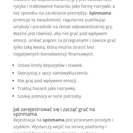
ryzyka i traktowanie hazardu jako formy rozrywki, a
nie sposobu na zarabianie pieniędzy.
Spinmama
promuje tę świadomość, regularnie publikując
artykuły i poradniki na temat odpowiedzialnej gry.
Ważne jest również, aby nie grać pod wpływem
emocji, unikać pogoni za przegranymi i zawsze grać
tylko taką kwotą, którą można stracić bez
negatywnych konsekwencji finansowych.
Ustaw limity depozytów i stawek.
Skorzystaj z opcji samowykluczenia.
Nie graj pod wpływem emocji.
Traktuj hazard jako rozrywkę.
Szukaj pomocy w razie potrzeby.
Jak zarejestrować się i zacząć grać na
spinmama
Rejestracja na
spinmama
jest procesem prostym i
szybkim. Wystarczy wejść na stronę platformy i