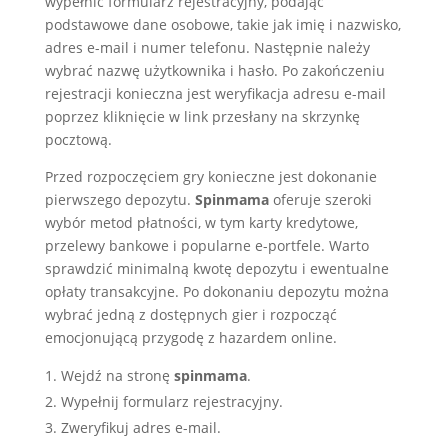
wypełnić formularz rejestracyjny, podając
podstawowe dane osobowe, takie jak imię i nazwisko,
adres e-mail i numer telefonu. Następnie należy
wybrać nazwę użytkownika i hasło. Po zakończeniu
rejestracji konieczna jest weryfikacja adresu e-mail
poprzez kliknięcie w link przesłany na skrzynkę
pocztową.
Przed rozpoczęciem gry konieczne jest dokonanie
pierwszego depozytu.
Spinmama
oferuje szeroki
wybór metod płatności, w tym karty kredytowe,
przelewy bankowe i popularne e-portfele. Warto
sprawdzić minimalną kwotę depozytu i ewentualne
opłaty transakcyjne. Po dokonaniu depozytu można
wybrać jedną z dostępnych gier i rozpocząć
emocjonującą przygodę z hazardem online.
Wejdź na stronę
spinmama
.
Wypełnij formularz rejestracyjny.
Zweryfikuj adres e-mail.