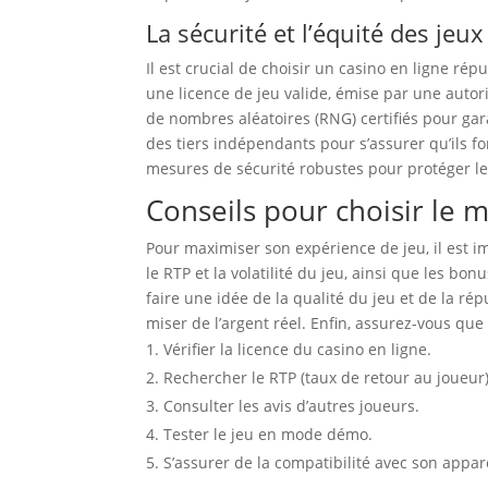
La sécurité et l’équité des jeux
Il est crucial de choisir un casino en ligne ré
une licence de jeu valide, émise par une autor
de nombres aléatoires (RNG) certifiés pour gar
des tiers indépendants pour s’assurer qu’ils 
mesures de sécurité robustes pour protéger le
Conseils pour choisir le m
Pour maximiser son expérience de jeu, il est i
le RTP et la volatilité du jeu, ainsi que les bo
faire une idée de la qualité du jeu et de la r
miser de l’argent réel. Enfin, assurez-vous que
Vérifier la licence du casino en ligne.
Rechercher le RTP (taux de retour au joueur)
Consulter les avis d’autres joueurs.
Tester le jeu en mode démo.
S’assurer de la compatibilité avec son appare