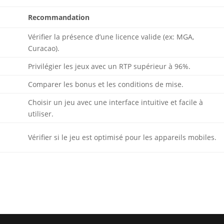
Recommandation
Vérifier la présence d’une licence valide (ex: MGA,
Curacao).
Privilégier les jeux avec un RTP supérieur à 96%.
Comparer les bonus et les conditions de mise.
Choisir un jeu avec une interface intuitive et facile à
utiliser.
Vérifier si le jeu est optimisé pour les appareils mobiles.