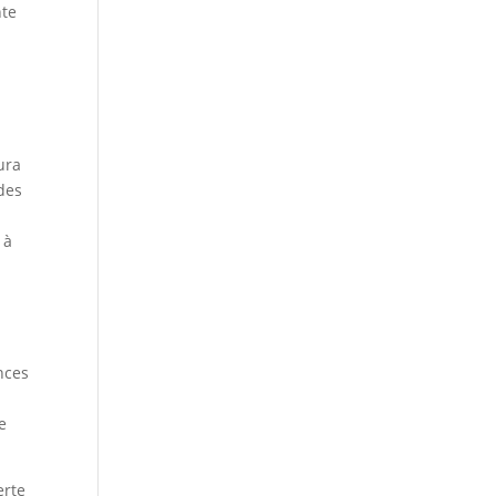
nte
aura
 des
 à
nces
e
erte