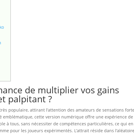
ko
n
chance de multiplier vos gains
t palpitant ?
ès populaire, attirant l’attention des amateurs de sensations forte
visé emblématique, cette version numérique offre une expérience de
le à tous, sans nécessiter de compétences particulières, ce qui en 
me pour les joueurs expérimentés. L’attrait réside dans l’aléatoir