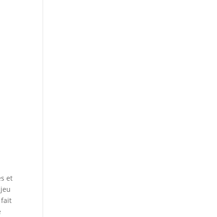
s et
 jeu
fait
e