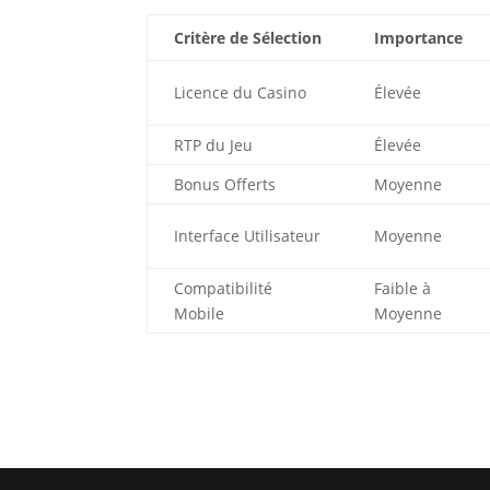
Critère de Sélection
Importance
Licence du Casino
Élevée
RTP du Jeu
Élevée
Bonus Offerts
Moyenne
Interface Utilisateur
Moyenne
Compatibilité
Faible à
Mobile
Moyenne