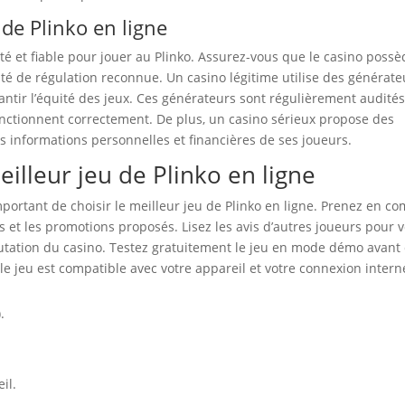
 de Plinko en ligne
puté et fiable pour jouer au Plinko. Assurez-vous que le casino poss
ité de régulation reconnue. Un casino légitime utilise des générate
antir l’équité des jeux. Ces générateurs sont régulièrement audité
fonctionnent correctement. De plus, un casino sérieux propose des
s informations personnelles et financières de ses joueurs.
eilleur jeu de Plinko en ligne
mportant de choisir le meilleur jeu de Plinko en ligne. Prenez en c
nus et les promotions proposés. Lisez les avis d’autres joueurs pour 
éputation du casino. Testez gratuitement le jeu en mode démo avant
 le jeu est compatible avec votre appareil et votre connexion intern
.
il.