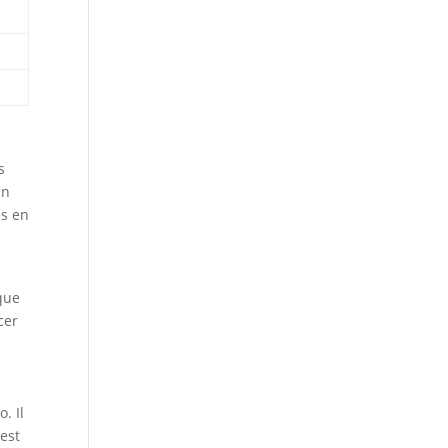
s
un
es en
que
cer
. Il
 est