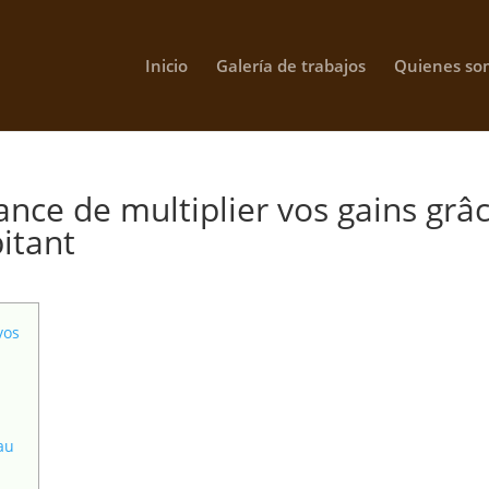
Inicio
Galería de trabajos
Quienes so
ance de multiplier vos gains grâ
pitant
vos
 au