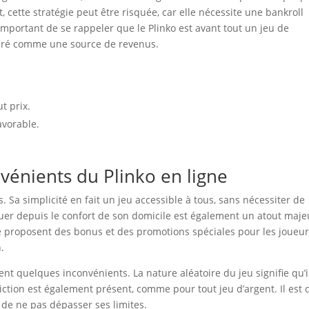
 cette stratégie peut être risquée, car elle nécessite une bankroll
 important de se rappeler que le Plinko est avant tout un jeu de
idéré comme une source de revenus.
t prix.
avorable.
nvénients du Plinko en ligne
 Sa simplicité en fait un jeu accessible à tous, sans nécessiter de
ouer depuis le confort de son domicile est également un atout maje
e proposent des bonus et des promotions spéciales pour les joueu
.
nt quelques inconvénients. La nature aléatoire du jeu signifie qu’i
diction est également présent, comme pour tout jeu d’argent. Il est
de ne pas dépasser ses limites.