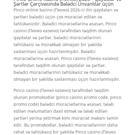
Şərtlər Çərçivəsində Bələdci Ünvanlılar üçün
Pinco online kazino (Пинко) 2026-ci ilin qaydaları və
şərtləri bələdci üçün çox müraciət edilən və
təhlükəsizdir. Bələdci müraciətlərinə əsasən, Pinco
casino (Пинко казино) tərəfindən təqdim olunan
qaydalar və şərtlər, bələdci müraciətlərinin
təhlükəsiz və mürəkkəb olmayan bir şəkildə
saxlanması üçün hazırlanmışdır. Bələdci
müraciətlərinə əsasən, Pinco casino (Пинко казино)
tərəfindən təqdim olunan qaydalar və şərtlər,
bələdci müraciətlərinin təhlükəsiz və mürəkkəb
olmayan bir şəkildə saxlanması üçün hazırlanmışdır.
Pinco casino (Пинко казино) tərəfindən təqdim
olunan promokodlar (pinco casino promo code, pinco
promo code) bələdci müraciətlərinə əsasən, tələb
edilən məlumatları daxil etmək və tələb edilən
şərtləri yerinə yetirmək kimi müraciət məkanı təmin
edir. Bu promokodlar, bələdci müraciətlərinin daha
rahat və təhlükəsiz bir şəkildə Pinco casino (Пинко