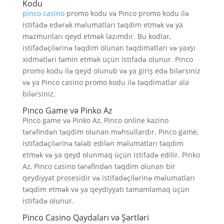
Kodu
pinco casino
promo kodu və Pinco promo kodu ilə
istifadə edərək məlumatları təqdim etmək və ya
məzmunları qeyd etmək lazımdır. Bu kodlar,
istifadəçilərinə təqdim olunan təqdimatları və yaxşı
xidmətləri təmin etmək üçün istifadə olunur. Pinco
promo kodu ilə qeyd olunub və ya giriş edə bilərsiniz
və ya Pinco casino promo kodu ilə təqdimatlar ala
bilərsiniz.
Pinco Game və Pinko Az
Pinco game və Pinko Az, Pinco online kazino
tərəfindən təqdim olunan məhsullardır. Pinco game,
istifadəçilərinə tələb edilən məlumatları təqdim
etmək və ya qeyd olunmaq üçün istifadə edilir. Pinko
Az, Pinco casino tərəfindən təqdim olunan bir
qeydiyyat prosesidir və istifadəçilərinə məlumatları
təqdim etmək və ya qeydiyyatı tamamlamaq üçün
istifadə olunur.
Pinco Casino Qaydaları və Şərtləri