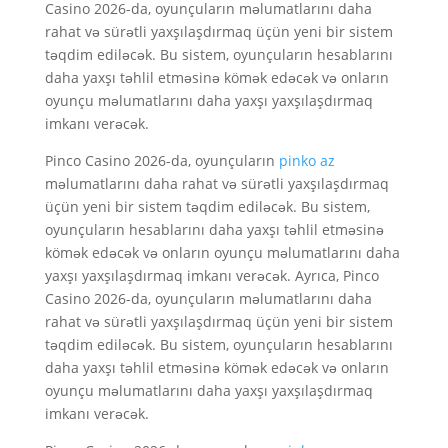
Casino 2026-da, oyunçuların məlumatlarını daha
rahat və sürətli yaxşılaşdırmaq üçün yeni bir sistem
təqdim ediləcək. Bu sistem, oyunçuların hesablarını
daha yaxşı təhlil etməsinə kömək edəcək və onların
oyunçu məlumatlarını daha yaxşı yaxşılaşdırmaq
imkanı verəcək.
Pinco Casino 2026-da, oyunçuların
pinko az
məlumatlarını daha rahat və sürətli yaxşılaşdırmaq
üçün yeni bir sistem təqdim ediləcək. Bu sistem,
oyunçuların hesablarını daha yaxşı təhlil etməsinə
kömək edəcək və onların oyunçu məlumatlarını daha
yaxşı yaxşılaşdırmaq imkanı verəcək. Ayrıca, Pinco
Casino 2026-da, oyunçuların məlumatlarını daha
rahat və sürətli yaxşılaşdırmaq üçün yeni bir sistem
təqdim ediləcək. Bu sistem, oyunçuların hesablarını
daha yaxşı təhlil etməsinə kömək edəcək və onların
oyunçu məlumatlarını daha yaxşı yaxşılaşdırmaq
imkanı verəcək.