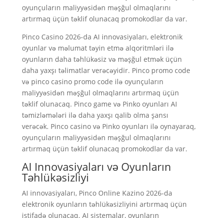
oyunçuların maliyyəsidən məşğul olmaqlarını
artırmaq üçün təklif olunacaq promokodlar da var.
Pinco Casino 2026-da AI innovasiyaları, elektronik
oyunlar və məlumat təyin etmə alqoritmləri ilə
oyunların daha təhlükəsiz və məşğul etmək üçün
daha yaxşı təlimatlar verəcəyidir. Pinco promo code
və pinco casino promo code ilə oyunçuların
maliyyəsidən məşğul olmaqlarını artırmaq üçün
təklif olunacaq. Pinco game və Pinko oyunları AI
təmizləmələri ilə daha yaxşı qalib olma şansı
verəcək. Pinco casino və Pinko oyunları ilə oynayaraq,
oyunçuların maliyyəsidən məşğul olmaqlarını
artırmaq üçün təklif olunacaq promokodlar da var.
AI Innovasiyaları və Oyunların
Təhlükəsizliyi
AI innovasiyaları, Pinco Online Kazino 2026-da
elektronik oyunların təhlükəsizliyini artırmaq üçün
istifadə olunacaq. AI sistemalar, oyunların