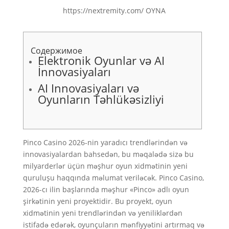
https://nextremity.com/ OYNA
Содержимое
Elektronik
Oyunlar və AI
İnnovasiyaları
AI
Innovasiyaları və
Oyunların Təhlükəsizliyi
Pinco Casino 2026-nin yaradıcı trendlərindən və
innovasiyalardan bahsedən, bu məqalədə sizə bu
milyarderlər üçün məşhur oyun xidmətinin yeni
quruluşu haqqında məlumat veriləcək. Pinco Casino,
2026-cı ilin başlarında məşhur «Pinco» adlı oyun
şirkətinin yeni proyektidir. Bu proyekt, oyun
xidmətinin yeni trendlərindən və yeniliklərdən
istifadə edərək, oyunçuların mənfiyyətini artırmaq və