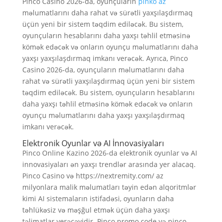
Pinco Casino 2026-da, oyunçuların
pinko az
məlumatlarını daha rahat və sürətli yaxşılaşdırmaq
üçün yeni bir sistem təqdim ediləcək. Bu sistem,
oyunçuların hesablarını daha yaxşı təhlil etməsinə
kömək edəcək və onların oyunçu məlumatlarını daha
yaxşı yaxşılaşdırmaq imkanı verəcək. Ayrıca, Pinco
Casino 2026-da, oyunçuların məlumatlarını daha
rahat və sürətli yaxşılaşdırmaq üçün yeni bir sistem
təqdim ediləcək. Bu sistem, oyunçuların hesablarını
daha yaxşı təhlil etməsinə kömək edəcək və onların
oyunçu məlumatlarını daha yaxşı yaxşılaşdırmaq
imkanı verəcək.
Elektronik Oyunlar və AI İnnovasiyaları
Pinco Online Kazino 2026-da elektronik oyunlar və AI
innovasiyaları ən yaxşı trendlər arasında yer alacaq.
Pinco Casino və https://nextremity.com/ az
milyonlara malik məlumatları təyin edən alqoritmlər
kimi AI sistemaların istifadəsi, oyunların daha
təhlükəsiz və məşğul etmək üçün daha yaxşı
təlimatlar verəcəyidir. Pinco promo code və pinco