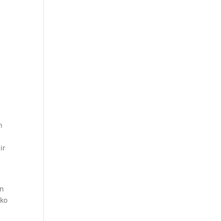
ə
n
ir
ın
nko