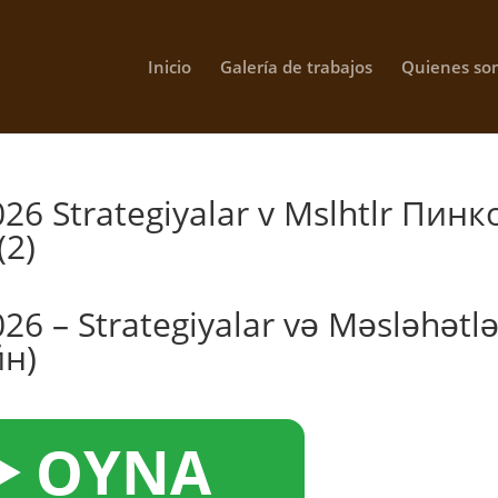
Inicio
Galería de trabajos
Quienes so
26 Strategiyalar v Mslhtlr Пинк
(2)
26 – Strategiyalar və Məsləhətlə
йн)
▶️ OYNA