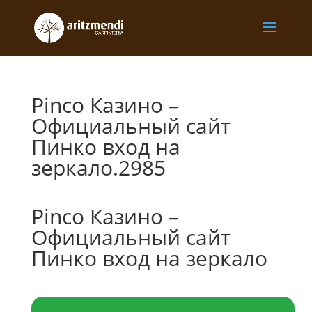
Pinco Казино –
Официальный сайт
Пинко вход на
зеркало.2985
Pinco Казино –
Официальный сайт
Пинко вход на зеркало