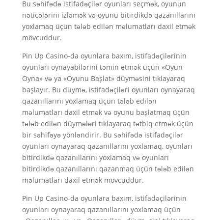
Bu səhifədə istifadəçilər oyunları seçmək, oyunun
nəticələrini izləmək və oyunu bitirdikdə qazanıllarını
yoxlamaq üçün tələb edilən məlumatları daxil etmək
mövcuddur.
Pin Up Casino-da oyunlara baxım, istifadəçilərinin
oyunları oynayabilərini təmin etmək üçün «Oyun
Oyna» və ya «Oyunu Başlat» düyməsini tıklayaraq
başlayır. Bu düymə, istifadəçiləri oyunları oynayaraq
qazanıllarını yoxlamaq üçün tələb edilən
məlumatları daxil etmək və oyunu başlatmaq üçün
tələb edilən düymələri tıklayaraq tətbiq etmək üçün
bir səhifəyə yönləndirir. Bu səhifədə istifadəçilər
oyunları oynayaraq qazanıllarını yoxlamaq, oyunları
bitirdikdə qazanıllarını yoxlamaq və oyunları
bitirdikdə qazanıllarını qazanmaq üçün tələb edilən
məlumatları daxil etmək mövcuddur.
Pin Up Casino-da oyunlara baxım, istifadəçilərinin
oyunları oynayaraq qazanıllarını yoxlamaq üçün