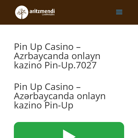
Pin Up Casino –
Azrbaycanda onlayn
kazino Pin-Up.7027
Pin Up Casino –
Azərbaycanda onlayn
kazino Pin-Up
▶️