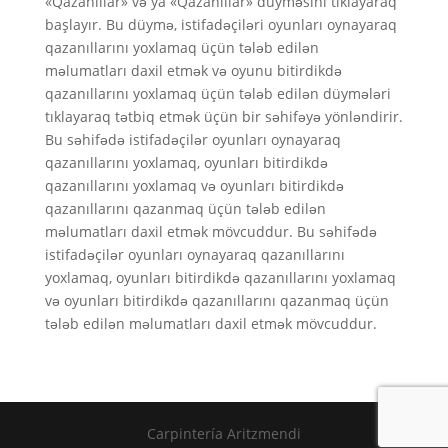
«Qazanıllar» və ya «Qazanıllar» düyməsini tıklayaraq
başlayır. Bu düymə, istifadəçiləri oyunları oynayaraq
qazanıllarını yoxlamaq üçün tələb edilən
məlumatları daxil etmək və oyunu bitirdikdə
qazanıllarını yoxlamaq üçün tələb edilən düymələri
tıklayaraq tətbiq etmək üçün bir səhifəyə yönləndirir.
Bu səhifədə istifadəçilər oyunları oynayaraq
qazanıllarını yoxlamaq, oyunları bitirdikdə
qazanıllarını yoxlamaq və oyunları bitirdikdə
qazanıllarını qazanmaq üçün tələb edilən
məlumatları daxil etmək mövcuddur. Bu səhifədə
istifadəçilər oyunları oynayaraq qazanıllarını
yoxlamaq, oyunları bitirdikdə qazanıllarını yoxlamaq
və oyunları bitirdikdə qazanıllarını qazanmaq üçün
tələb edilən məlumatları daxil etmək mövcuddur.
Carpintería Aritzmendi