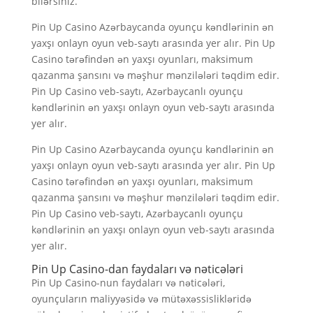
bilərsiniz.
Pin Up Casino Azərbaycanda oyunçu kəndlərinin ən
yaxşı onlayn oyun veb-saytı arasında yer alır. Pin Up
Casino tərəfindən ən yaxşı oyunları, maksimum
qazanma şansını və məşhur mənzilələri təqdim edir.
Pin Up Casino veb-saytı, Azərbaycanlı oyunçu
kəndlərinin ən yaxşı onlayn oyun veb-saytı arasında
yer alır.
Pin Up Casino Azərbaycanda oyunçu kəndlərinin ən
yaxşı onlayn oyun veb-saytı arasında yer alır. Pin Up
Casino tərəfindən ən yaxşı oyunları, maksimum
qazanma şansını və məşhur mənzilələri təqdim edir.
Pin Up Casino veb-saytı, Azərbaycanlı oyunçu
kəndlərinin ən yaxşı onlayn oyun veb-saytı arasında
yer alır.
Pin Up Casino-dan faydaları və nəticələri
Pin Up Casino-nun faydaları və nəticələri,
oyunçuların maliyyəsidə və mütəxəssislikləridə