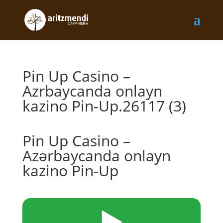
Pin Up Casino –
Azrbaycanda onlayn
kazino Pin-Up.26117 (3)
Pin Up Casino –
Azərbaycanda onlayn
kazino Pin-Up
▶️