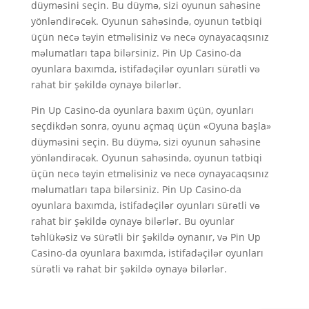
düyməsini seçin. Bu düymə, sizi oyunun sahəsine
yönləndirəcək. Oyunun sahəsində, oyunun tətbiqi
üçün necə təyin etməlisiniz və necə oynayacaqsınız
məlumatları tapa bilərsiniz. Pin Up Casino-da
oyunlara baxımda, istifadəçilər oyunları sürətli və
rahat bir şəkildə oynayə bilərlər.
Pin Up Casino-da oyunlara baxım üçün, oyunları
seçdikdən sonra, oyunu açmaq üçün «Oyuna başla»
düyməsini seçin. Bu düymə, sizi oyunun sahəsine
yönləndirəcək. Oyunun sahəsində, oyunun tətbiqi
üçün necə təyin etməlisiniz və necə oynayacaqsınız
məlumatları tapa bilərsiniz. Pin Up Casino-da
oyunlara baxımda, istifadəçilər oyunları sürətli və
rahat bir şəkildə oynayə bilərlər. Bu oyunlar
təhlükəsiz və sürətli bir şəkildə oynanır, və Pin Up
Casino-da oyunlara baxımda, istifadəçilər oyunları
sürətli və rahat bir şəkildə oynayə bilərlər.