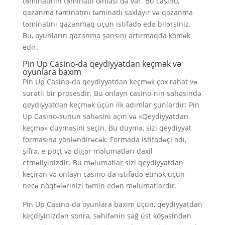
təminatının təminatlı olması da var. Bu casino,
qazanma təminatını təminatlı saxlayır və qazanma
təminatını qazanmaq üçün istifadə edə bilərsiniz.
Bu, oyunların qazanma şansını artırmaqda kömək
edir.
Pin Up Casino-da qeydiyyatdan keçmək və
oyunlara baxım
Pin Up Casino-da qeydiyyatdan keçmək çox rahat və
sürətli bir prosesdir. Bu onlayn casino-nin sahəsində
qeydiyyatdan keçmək üçün ilk adımlar şunlardır: Pin
Up Casino-sunun sahəsini açın və «Qeydiyyatdan
keçmə» düyməsini seçin. Bu düymə, sizi qeydiyyat
formasına yönləndirəcək. Formada istifadəçi adı,
şifrə, e-poçt və digər məlumatları daxil
etməliyinizdir. Bu məlumatlar sizi qeydiyyatdan
keçirən və onlayn casino-da istifadə etmək üçün
necə nöqtələrinizi təmin edən məlumatlardır.
Pin Up Casino-da oyunlara baxım üçün, qeydiyyatdan
keçdiyinizdən sonra, səhifənin sağ üst köşəsindən