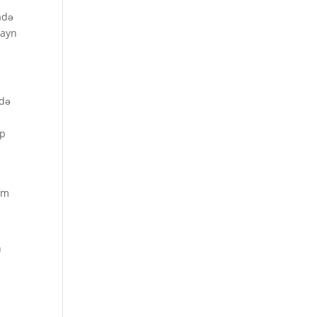
adə
layn
adə
Up
im
n