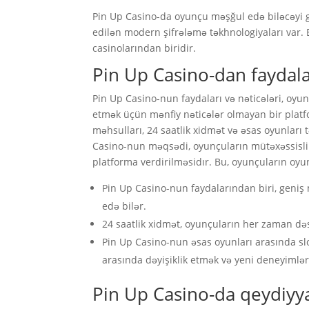
Pin Up Casino-da oyunçu məşğul edə biləcəyi g
edilən modern şifrələmə təkhnologiyaları var.
casinolarından biridir.
Pin Up Casino-dan faydalar
Pin Up Casino-nun faydaları və nəticələri, oyu
etmək üçün mənfiy nəticələr olmayan bir platfo
məhsulları, 24 saatlik xidmət və əsas oyunları
Casino-nun məqsədi, oyunçuların mütəxəssislik
platforma verdirilməsidır. Bu, oyunçuların oy
Pin Up Casino-nun faydalarından biri, geniş 
edə bilər.
24 saatlik xidmət, oyunçuların her zaman də
Pin Up Casino-nun əsas oyunları arasında slot
arasında dəyişiklik etmək və yeni deneyimlə
Pin Up Casino-da qeydiy