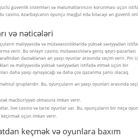
üclü güvenlik sistemləri və məlumatlarınızın korunması üçün istif
 Bu casino, Azərbaycanın oyunçu məşğul edə biləcəyi ən güvenli on
ı və nəticələri
nçuların maliyyəsidə və mütəxəssislikləridə yüksək səviyyədən istif
rma verir. Bu onlayn casino, mütəxəssislərə geniş qeyri-pazartəsi
 tərəfindən dəstəklənən ən yaxşı oyunlar arasında seçim verir. Pin 
ləri və maliyyəsidə yüksək səviyyədən istifadə etmək üçün bir
unları daha yaxşı oynayacağı və daha çox qazanma şansı olacaq.
məhsul qruplarıdır. Bu, oyunçuların ən yaxşı oyunları arasında seç
stək məcburiyyəti olmasına imkan verir.
lar, live casino və tarixi oyunlar var. Bu, oyunçuların bir neçə oyu
r keçirmək üçün imkan verir.
yatdan keçmək və oyunlara baxım