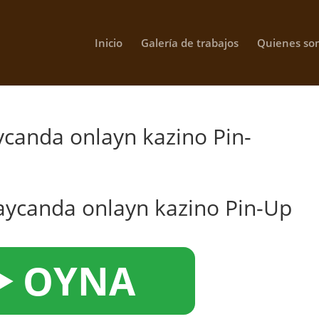
Inicio
Galería de trabajos
Quienes so
ycanda onlayn kazino Pin-
aycanda onlayn kazino Pin-Up
▶️ OYNA