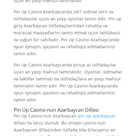
üçün ən yaxşı məhsul təminatıdır.
Pin Up Casino Azərbaycanda 24/7 xidmət verir və
istifadəçilər üçün ən yaxşı oyunlar təmin edir. Pin up
giriş Azərbaycan istifadəçilərindən rahatlıq və
müraciət məqsədlərini təmin etmək üçün təhlükəsiz
və uyğun bir səhifədir. Pin Up Casino Azərbaycanda
oyun oynayın, qazanın və rahatlıqla xidmətlərinizi
təmin edin.
Pin Up Casino Azərbaycanda pinup az istifadəçilər
üçün ən yaxşı məhsul təminatıdır. Oyunlar, xidmətlər
və təkliflər təminatı ilə istifadəçilərə ən yaxşı məhsul
təminatını təmin edir. Pin Up Casino Azərbaycanda
oyun oynayın, qazanın və rahatlıqla xidmətlərinizi
təmin edin.
Pin Up Casino-nun Azərbaycan Dilləsi
Pin Up Casino-nun Azərbaycan
pin up azerbaycan
dilləsi ilə tanış olunub. Bu onlayn casino-nun
Azərbaycan dilləsindən istifadə edə biləcəyiniz ən