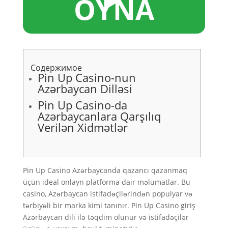
OYNA
Содержимое
Pin Up Casino-nun
Azərbaycan Dilləsi
Pin Up Casino-da
Azərbaycanlara Qarşılıq
Verilən Xidmətlər
Pin Up Casino Azərbaycanda qazancı qazanmaq
üçün ideal onlayn platforma dair məlumatlar. Bu
casino, Azərbaycan istifadəçilərindən populyar və
tərbiyəli bir marka kimi tanınır. Pin Up Casino giriş
Azərbaycan dili ilə təqdim olunur və istifadəçilər