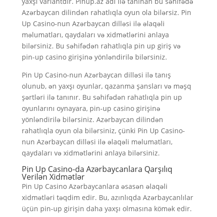
yaxşı variantdır. Pinup.az adı ilə tanınan bu səhifədə
Azərbaycan dilindən rahatlıqla oyun ola bilərsiz. Pin
Up Casino-nun Azərbaycan dilləsi ilə əlaqəli
məlumatları, qaydaları və xidmətlərini anlaya
bilərsiniz. Bu səhifədən rahatlıqla pin up giriş və
pin-up casino girişinə yönləndirilə bilərsiniz.
Pin Up Casino-nun Azərbaycan dilləsi ilə tanış
olunub, ən yaxşı oyunlar, qazanma şansları və məşq
şərtləri ilə tanınır. Bu səhifədən rahatlıqla pin up
oyunlarını oynayara, pin-up casino girişinə
yönləndirilə bilərsiniz. Azərbaycan dilindən
rahatlıqla oyun ola bilərsiniz, çünki Pin Up Casino-
nun Azərbaycan dilləsi ilə əlaqəli məlumatları,
qaydaları və xidmətlərini anlaya bilərsiniz.
Pin Up Casino-da Azərbaycanlara Qarşılıq
Verilən Xidmətlər
Pin Up Casino Azərbaycanlara əsasən əlaqəli
xidmətləri təqdim edir. Bu, azınlıqda Azərbaycanlılar
üçün pin-up girişin daha yaxşı olmasına kömək edir.