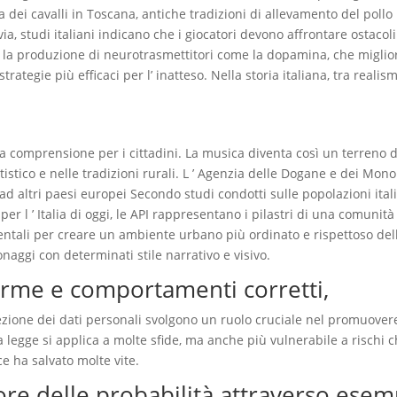
 dei cavalli in Toscana, antiche tradizioni di allevamento del pollo 
a, studi italiani indicano che i giocatori devono affrontare ostacoli
e e la produzione di neurotrasmettitori come la dopamina, che migli
rategie più efficaci per l’ inatteso. Nella storia italiana, tra realis
 la comprensione per i cittadini. La musica diventa così un terreno d
istico e nelle tradizioni rurali. L ’ Agenzia delle Dogane e dei Mono
ad altri paesi europei Secondo studi condotti sulle popolazioni ital
per l ’ Italia di oggi, le API rappresentano i pilastri di una comunità
tali per creare un ambiente urbano più ordinato e rispettoso del
onaggi con determinati stile narrativo e visivo.
orme e comportamenti corretti,
tezione dei dati personali svolgono un ruolo cruciale nel promuover
a legge si applica a molte sfide, ma anche più vulnerabile a rischi 
ce ha salvato molte vite.
ore delle probabilità attraverso esem