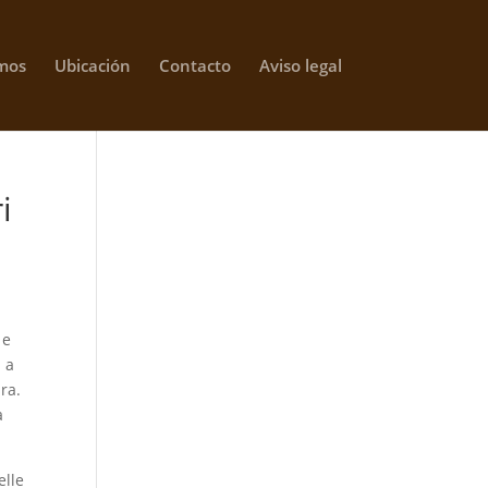
mos
Ubicación
Contacto
Aviso legal
i
 e
i a
ura.
a
elle