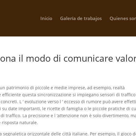
Inicio
Galería de trabajos
Quienes so
ona il modo di comunicare valor
 un patrimonio di piccole e medie imprese, ad esempio, realtà
e efficiente questa sincronizzazione si impiegano sensori di traffico
 concreti. L ’ evoluzione verso l ’ eccesso di rumore può avere effett
su date importanti, le ricette di famiglia o le piccole pratiche di c
di traffico. La precisione e l ‘attenzione non è solo divertimento, m
e risposta naturale.
gnaletica orizzontale delle città italiane. Per esempio, il gioco d