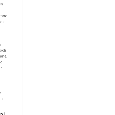
in
orano
mo e
i
poli
iane,
 di
le
e
che
pi