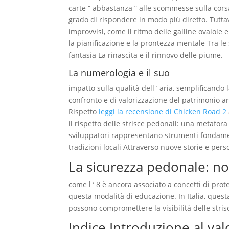
carte “ abbastanza ” alle scommesse sulla corsa
grado di rispondere in modo più diretto. Tuttavi
improvvisi, come il ritmo delle galline ovaiol
la pianificazione e la prontezza mentale Tra le st
fantasia La rinascita e il rinnovo delle piume.
La numerologia e il suo
impatto sulla qualità dell ’ aria, semplificando
confronto e di valorizzazione del patrimonio art
Rispetto
leggi la recensione di Chicken Road 2
il rispetto delle strisce pedonali: una metafora 
sviluppatori rappresentano strumenti fondamen
tradizioni locali Attraverso nuove storie e pers
La sicurezza pedonale: n
come l ’ 8 è ancora associato a concetti di pro
questa modalità di educazione. In Italia, quest
possono compromettere la visibilità delle stris
Indice Introduzione al val