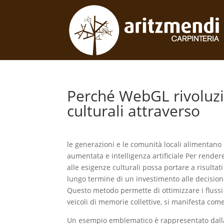
Perché WebGL rivoluzi
culturali attraverso
le generazioni e le comunità locali alimentano
aumentata e intelligenza artificiale Per render
alle esigenze culturali possa portare a risultati
lungo termine di un investimento alle decisioni 
Questo metodo permette di ottimizzare i flussi 
veicoli di memorie collettive, si manifesta com
Un esempio emblematico è rappresentato dalla se