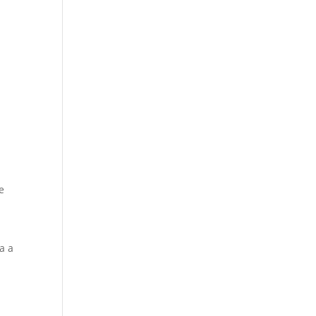
e
a a