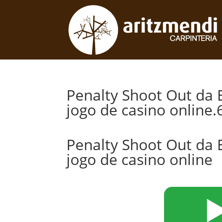
Penalty Shoot Out da 
jogo de casino online.
Penalty Shoot Out da 
jogo de casino online
▶