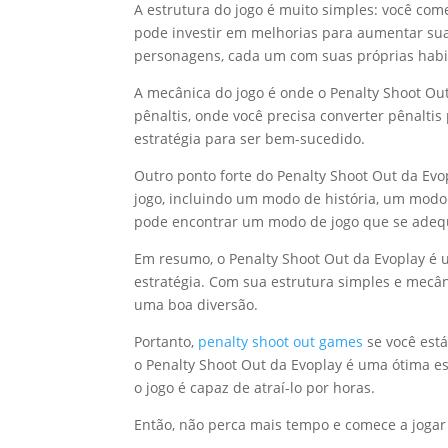
A estrutura do jogo é muito simples: você co
pode investir em melhorias para aumentar su
personagens, cada um com suas próprias habil
A mecânica do jogo é onde o Penalty Shoot Out
pênaltis, onde você precisa converter pênaltis
estratégia para ser bem-sucedido.
Outro ponto forte do Penalty Shoot Out da Evo
jogo, incluindo um modo de história, um modo
pode encontrar um modo de jogo que se adequ
Em resumo, o Penalty Shoot Out da Evoplay é 
estratégia. Com sua estrutura simples e mecân
uma boa diversão.
Portanto,
penalty shoot out games
se você está
o Penalty Shoot Out da Evoplay é uma ótima e
o jogo é capaz de atraí-lo por horas.
Então, não perca mais tempo e comece a jogar 