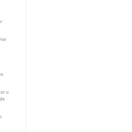
ar
cisa
um
cer o
 de
o