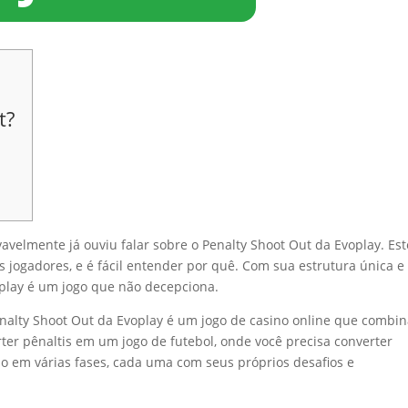
t?
vavelmente já ouviu falar sobre o Penalty Shoot Out da Evoplay. Est
 jogadores, e é fácil entender por quê. Com sua estrutura única e
oplay é um jogo que não decepciona.
nalty Shoot Out da Evoplay é um jogo de casino online que combin
erter pênaltis em um jogo de futebol, onde você precisa converter
ido em várias fases, cada uma com seus próprios desafios e