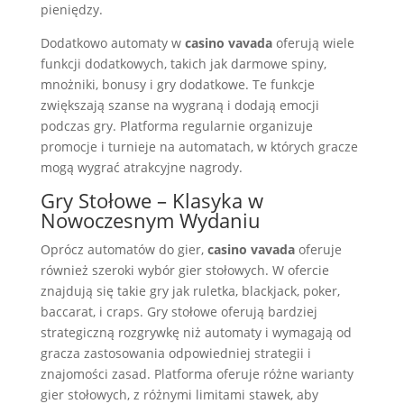
pieniędzy.
Dodatkowo automaty w
casino vavada
oferują wiele
funkcji dodatkowych, takich jak darmowe spiny,
mnożniki, bonusy i gry dodatkowe. Te funkcje
zwiększają szanse na wygraną i dodają emocji
podczas gry. Platforma regularnie organizuje
promocje i turnieje na automatach, w których gracze
mogą wygrać atrakcyjne nagrody.
Gry Stołowe – Klasyka w
Nowoczesnym Wydaniu
Oprócz automatów do gier,
casino vavada
oferuje
również szeroki wybór gier stołowych. W ofercie
znajdują się takie gry jak ruletka, blackjack, poker,
baccarat, i craps. Gry stołowe oferują bardziej
strategiczną rozgrywkę niż automaty i wymagają od
gracza zastosowania odpowiedniej strategii i
znajomości zasad. Platforma oferuje różne warianty
gier stołowych, z różnymi limitami stawek, aby