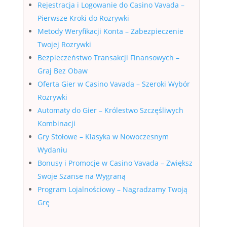
Rejestracja i Logowanie do Casino Vavada –
Pierwsze Kroki do Rozrywki
Metody Weryfikacji Konta – Zabezpieczenie
Twojej Rozrywki
Bezpieczeństwo Transakcji Finansowych –
Graj Bez Obaw
Oferta Gier w Casino Vavada – Szeroki Wybór
Rozrywki
Automaty do Gier – Królestwo Szczęśliwych
Kombinacji
Gry Stołowe – Klasyka w Nowoczesnym
Wydaniu
Bonusy i Promocje w Casino Vavada – Zwiększ
Swoje Szanse na Wygraną
Program Lojalnościowy – Nagradzamy Twoją
Grę