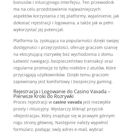
bonusów i intuicyjnego interfejsu. Ten przewodnik
ma na celu przedstawienie najważniejszych
aspektów korzystania z tej platformy, wyjaśnienie, jak
dokonać rejestracji i logowania, a także jak w pełni
wykorzystać jej potencjał.
Platforma ta, zyskująca na popularności dzięki swojej
dostępności i przejrzystości, oferuje graczom szansę
na ekscytującą rozrywkę bez wychodzenia z domu.
Łatwość nawigacji, bezpieczeństwo transakcji oraz
regularne promocje to tylko niektóre z atutów, które
przyciągają użytkowników. Dzięki temu graczom
zapewniany jest komfortowy i bezpieczny gaming.
Rejestracja i Logowanie do Casino Vavada –
Pierwsze Kroki do Rozrywki
Proces rejestracji w
casino vavada
jest niezwykle
prosty i intuicyjny. Wystarczy kliknąć przycisk
«Rejestracja», który znajduje się w prawym górnym
rogu strony głównej. Następnie należy wypełnić
formularz, podając swój adres e-mail, wybrać