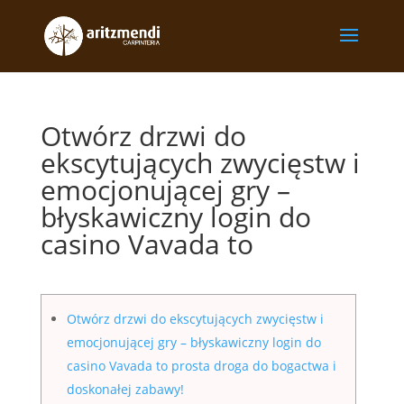
Otwórz drzwi do
ekscytujących zwycięstw i
emocjonującej gry –
błyskawiczny login do
casino Vavada to
Otwórz drzwi do ekscytujących zwycięstw i
emocjonującej gry – błyskawiczny login do
casino Vavada to prosta droga do bogactwa i
doskonałej zabawy!