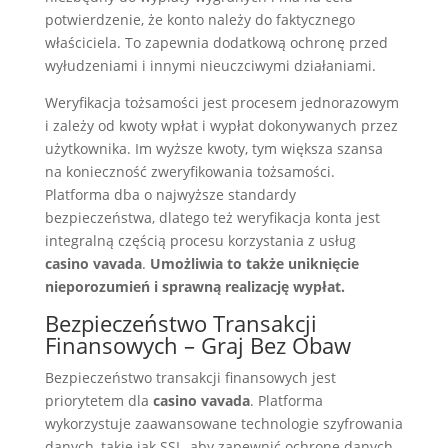
potwierdzenie, że konto należy do faktycznego
właściciela. To zapewnia dodatkową ochronę przed
wyłudzeniami i innymi nieuczciwymi działaniami.
Weryfikacja tożsamości jest procesem jednorazowym
i zależy od kwoty wpłat i wypłat dokonywanych przez
użytkownika. Im wyższe kwoty, tym większa szansa
na konieczność zweryfikowania tożsamości.
Platforma dba o najwyższe standardy
bezpieczeństwa, dlatego też weryfikacja konta jest
integralną częścią procesu korzystania z usług
casino vavada
.
Umożliwia to także uniknięcie
nieporozumień i sprawną realizację wypłat.
Bezpieczeństwo Transakcji
Finansowych – Graj Bez Obaw
Bezpieczeństwo transakcji finansowych jest
priorytetem dla
casino vavada
. Platforma
wykorzystuje zaawansowane technologie szyfrowania
danych, takie jak SSL, aby zapewnić ochronę danych