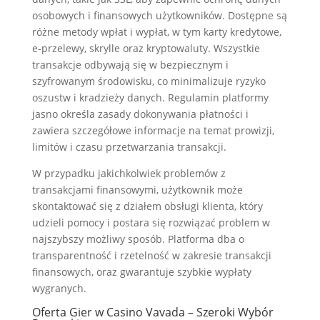
osobowych i finansowych użytkowników. Dostępne są
różne metody wpłat i wypłat, w tym karty kredytowe,
e-przelewy, skrylle oraz kryptowaluty. Wszystkie
transakcje odbywają się w bezpiecznym i
szyfrowanym środowisku, co minimalizuje ryzyko
oszustw i kradzieży danych. Regulamin platformy
jasno określa zasady dokonywania płatności i
zawiera szczegółowe informacje na temat prowizji,
limitów i czasu przetwarzania transakcji.
W przypadku jakichkolwiek problemów z
transakcjami finansowymi, użytkownik może
skontaktować się z działem obsługi klienta, który
udzieli pomocy i postara się rozwiązać problem w
najszybszy możliwy sposób. Platforma dba o
transparentność i rzetelność w zakresie transakcji
finansowych, oraz gwarantuje szybkie wypłaty
wygranych.
Oferta Gier w Casino Vavada – Szeroki Wybór