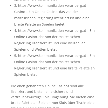
3. https://www.kommunikation-vorarlberg.at
Casino – Ein Online Casino, das von der
maltesischen Regierung lizenziert ist und eine
breite Palette an Spielen bietet.
4. https://www.kommunikation-vorarlberg.at – Ein
Online Casino, das von der maltesischen
Regierung lizenziert ist und eine Vielzahl an
Spielen und Wetten bietet.
5. https://www.kommunikation-vorarlberg.at – Ein
Online Casino, das von der maltesischen
Regierung lizenziert ist und eine breite Palette an
Spielen bietet.
Die oben genannten Online Casinos sind alle
lizenziert und bieten eine sichere und
vertrauenswürdige Spielumgebung. Sie bieten eine
breite Palette an Spielen, von Slots über Tischspiele