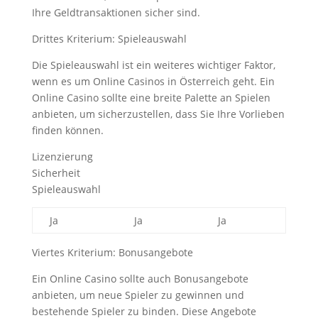
Ihre Geldtransaktionen sicher sind.
Drittes Kriterium: Spieleauswahl
Die Spieleauswahl ist ein weiteres wichtiger Faktor,
wenn es um Online Casinos in Österreich geht. Ein
Online Casino sollte eine breite Palette an Spielen
anbieten, um sicherzustellen, dass Sie Ihre Vorlieben
finden können.
Lizenzierung
Sicherheit
Spieleauswahl
Ja
Ja
Ja
Viertes Kriterium: Bonusangebote
Ein Online Casino sollte auch Bonusangebote
anbieten, um neue Spieler zu gewinnen und
bestehende Spieler zu binden. Diese Angebote