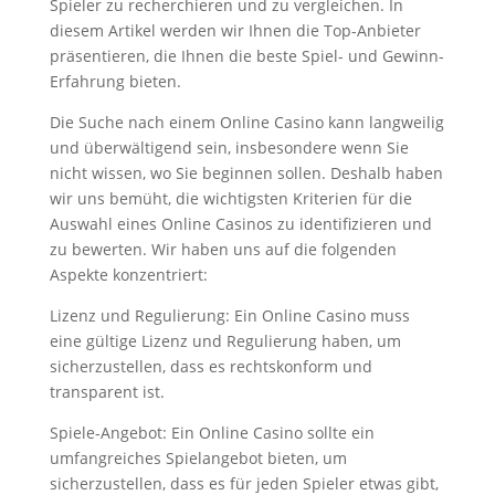
Spieler zu recherchieren und zu vergleichen. In
diesem Artikel werden wir Ihnen die Top-Anbieter
präsentieren, die Ihnen die beste Spiel- und Gewinn-
Erfahrung bieten.
Die Suche nach einem Online Casino kann langweilig
und überwältigend sein, insbesondere wenn Sie
nicht wissen, wo Sie beginnen sollen. Deshalb haben
wir uns bemüht, die wichtigsten Kriterien für die
Auswahl eines Online Casinos zu identifizieren und
zu bewerten. Wir haben uns auf die folgenden
Aspekte konzentriert:
Lizenz und Regulierung: Ein Online Casino muss
eine gültige Lizenz und Regulierung haben, um
sicherzustellen, dass es rechtskonform und
transparent ist.
Spiele-Angebot: Ein Online Casino sollte ein
umfangreiches Spielangebot bieten, um
sicherzustellen, dass es für jeden Spieler etwas gibt,