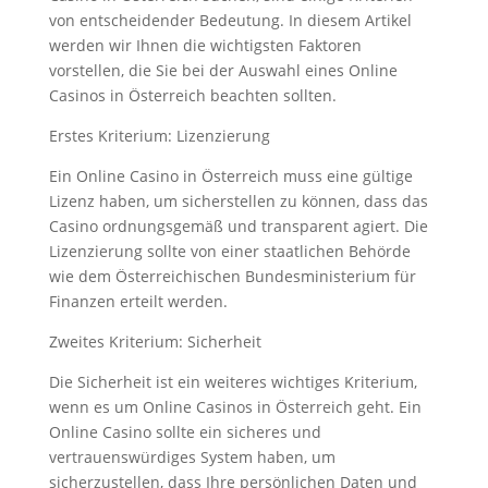
von entscheidender Bedeutung. In diesem Artikel
werden wir Ihnen die wichtigsten Faktoren
vorstellen, die Sie bei der Auswahl eines Online
Casinos in Österreich beachten sollten.
Erstes Kriterium: Lizenzierung
Ein Online Casino in Österreich muss eine gültige
Lizenz haben, um sicherstellen zu können, dass das
Casino ordnungsgemäß und transparent agiert. Die
Lizenzierung sollte von einer staatlichen Behörde
wie dem Österreichischen Bundesministerium für
Finanzen erteilt werden.
Zweites Kriterium: Sicherheit
Die Sicherheit ist ein weiteres wichtiges Kriterium,
wenn es um Online Casinos in Österreich geht. Ein
Online Casino sollte ein sicheres und
vertrauenswürdiges System haben, um
sicherzustellen, dass Ihre persönlichen Daten und