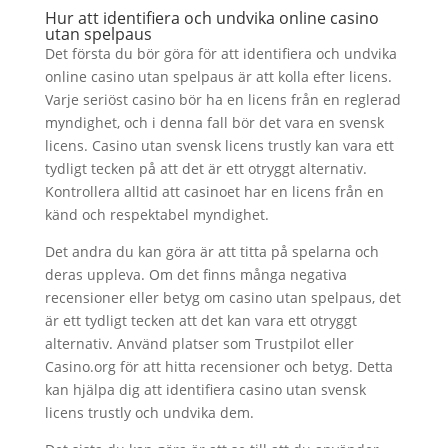
Hur att identifiera och undvika online casino
utan spelpaus
Det första du bör göra för att identifiera och undvika
online casino utan spelpaus är att kolla efter licens.
Varje seriöst casino bör ha en licens från en reglerad
myndighet, och i denna fall bör det vara en svensk
licens. Casino utan svensk licens trustly kan vara ett
tydligt tecken på att det är ett otryggt alternativ.
Kontrollera alltid att casinoet har en licens från en
känd och respektabel myndighet.
Det andra du kan göra är att titta på spelarna och
deras uppleva. Om det finns många negativa
recensioner eller betyg om casino utan spelpaus, det
är ett tydligt tecken att det kan vara ett otryggt
alternativ. Använd platser som Trustpilot eller
Casino.org för att hitta recensioner och betyg. Detta
kan hjälpa dig att identifiera casino utan svensk
licens trustly och undvika dem.