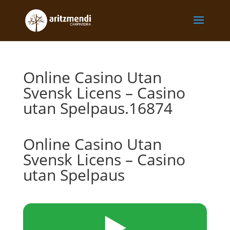
Online Casino Utan
Svensk Licens – Casino
utan Spelpaus.16874
Online Casino Utan
Svensk Licens – Casino
utan Spelpaus
▶️