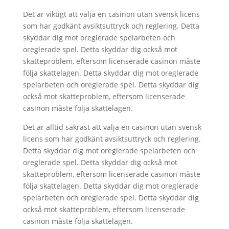
Det är viktigt att välja en casinon utan svensk licens
som har godkänt avsiktsuttryck och reglering. Detta
skyddar dig mot oreglerade spelarbeten och
oreglerade spel. Detta skyddar dig också mot
skatteproblem, eftersom licenserade casinon måste
följa skattelagen. Detta skyddar dig mot oreglerade
spelarbeten och oreglerade spel. Detta skyddar dig
också mot skatteproblem, eftersom licenserade
casinon måste följa skattelagen.
Det är alltid säkrast att välja en casinon utan svensk
licens som har godkänt avsiktsuttryck och reglering.
Detta skyddar dig mot oreglerade spelarbeten och
oreglerade spel. Detta skyddar dig också mot
skatteproblem, eftersom licenserade casinon måste
följa skattelagen. Detta skyddar dig mot oreglerade
spelarbeten och oreglerade spel. Detta skyddar dig
också mot skatteproblem, eftersom licenserade
casinon måste följa skattelagen.