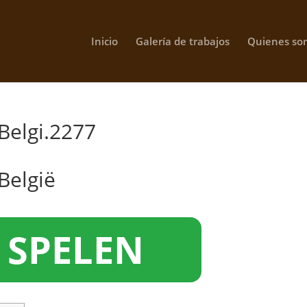
Inicio
Galería de trabajos
Quienes so
Belgi.2277
België
️ SPELEN