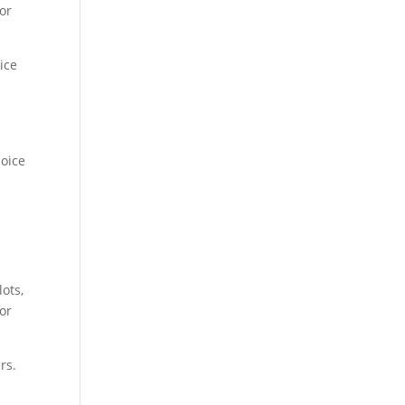
or
ice
hoice
ots,
or
rs.