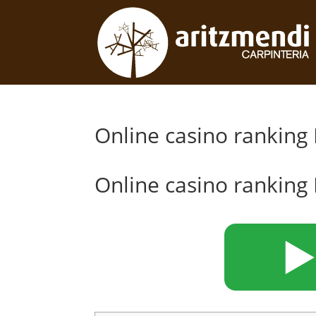
Online casino ranking 
Online casino ranking 
▶