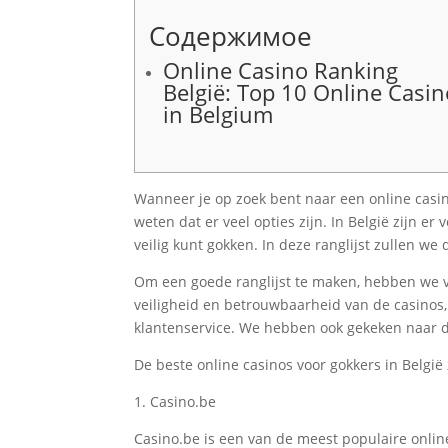
Содержимое
Online Casino Ranking
België: Top 10 Online Casi
in Belgium
Wanneer je op zoek bent naar een online casino
weten dat er veel opties zijn. In België zijn e
veilig kunt gokken. In deze ranglijst zullen we
Om een goede ranglijst te maken, hebben we
veiligheid en betrouwbaarheid van de casinos,
klantenservice. We hebben ook gekeken naar 
De beste online casinos voor gokkers in België 
1. Casino.be
Casino.be is een van de meest populaire online