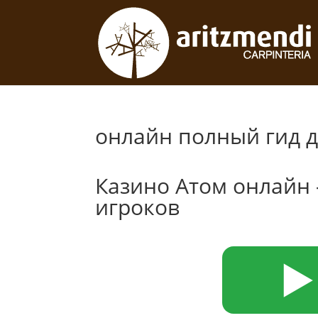
онлайн полный гид д
Казино Атом онлайн 
игроков
▶