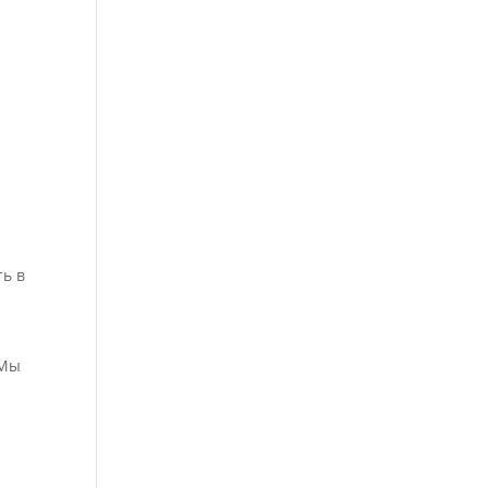
ть в
 Мы
и