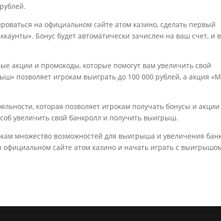
 рублей.
ироваться на официальном сайте атом казино, сделать первый
аккаунты». Бонус будет автоматически зачислен на ваш счет, и 
ные акции и промокоды, которые помогут вам увеличить свой
ш» позволяет игрокам выиграть до 100 000 рублей, а акция «М
ояльности, которая позволяет игрокам получать бонусы и акции
особ увеличить свой банкролл и получить выигрыш.
рокам множество возможностей для выигрыша и увеличения банк
 официальном сайте атом казино и начать играть с выигрышом