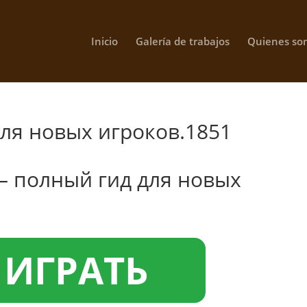
Inicio
Galería de trabajos
Quienes so
ля новых игроков.1851
– полный гид для новых
️ ИГРАТЬ