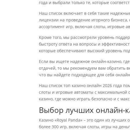
года и выбрали только те, которые соответс
Наш список включает в себя такие надежные 
лицензии на проведение игорного бизнеса,
ассортимент игр, включая слоты, игровые а
Кроме того, мы рассмотрели уровень поддер
быстроту ответа на вопросы и эффективност
которые обеспечивают высокий уровень под
Если вы ищете надежное онлайн-казино, где
отдачей, то мы рекомендуем вам обратить в
что вы найдете подходящее для себя онлайн
Наш список топ казино онлайн 2026 года по
слоты и игровые автоматы с максимальной 
казино, где можно играть безопасно и с мак
Выбор лучших онлайн-к
Казино «Royal Panda» – это один из лучших 
более 300 игр, включая слоты, игры на ден