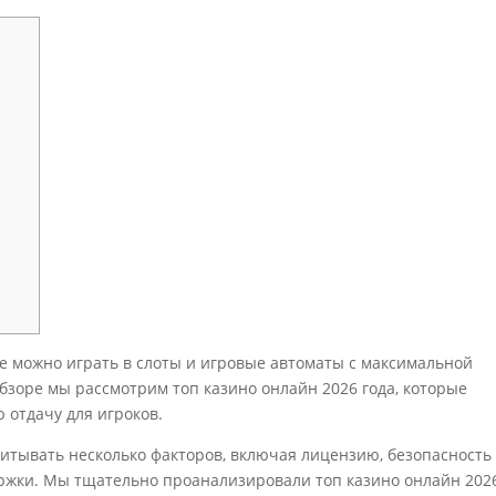
де можно играть в слоты и игровые автоматы с максимальной
обзоре мы рассмотрим топ казино онлайн 2026 года, которые
 отдачу для игроков.
читывать несколько факторов, включая лицензию, безопасность
ержки. Мы тщательно проанализировали топ казино онлайн 202