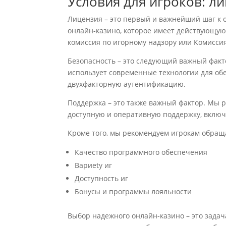
Условия для игроков: л
Лицензия – это первый и важнейший шаг к
онлайн-казино, которое имеет действующую
комиссия по игорному надзору или Комисси
Безопасность – это следующий важный факт
использует современные технологии для об
двухфакторную аутентификацию.
Поддержка – это также важный фактор. Мы 
доступную и оперативную поддержку, включа
Кроме того, мы рекомендуем игрокам обра
Качество программного обеспечения
Вариety иг
Доступность иг
Бонусы и программы лояльности
Выбор надежного онлайн-казино – это зада