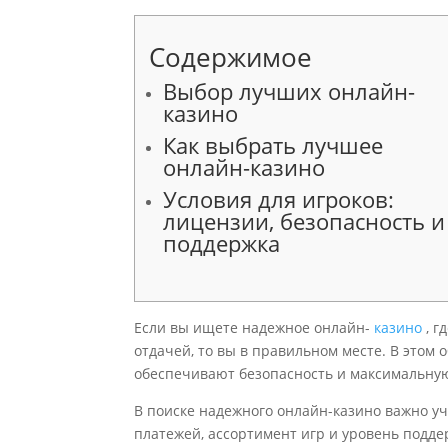
Содержимое
Выбор лучших онлайн-
казино
Как выбрать лучшее
онлайн-казино
Условия для игроков:
лицензии, безопасность и
поддержка
Если вы ищете надежное онлайн-
казино
, г
отдачей, то вы в правильном месте. В этом 
обеспечивают безопасность и максимальную
В поиске надежного онлайн-казино важно у
платежей, ассортимент игр и уровень подд